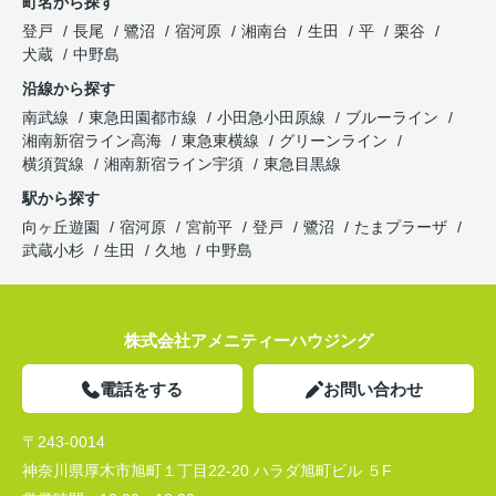
町名から探す
登戸
長尾
鷺沼
宿河原
湘南台
生田
平
栗谷
犬蔵
中野島
沿線から探す
南武線
東急田園都市線
小田急小田原線
ブルーライン
湘南新宿ライン高海
東急東横線
グリーンライン
横須賀線
湘南新宿ライン宇須
東急目黒線
駅から探す
向ヶ丘遊園
宿河原
宮前平
登戸
鷺沼
たまプラーザ
武蔵小杉
生田
久地
中野島
株式会社アメニティーハウジング
電話をする
お問い合わせ
〒243-0014
神奈川県厚木市旭町１丁目22-20 ハラダ旭町ビル ５F