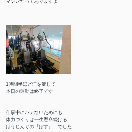
マシンだってありますよ
1時間半ほど汗を流して
本日の運動は
終了です
仕事中にバテないためにも
体力づくりは
一生懸命続ける
はうじんぐの『ぼす』 でした