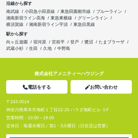
沿線から探す
南武線
小田急小田原線
東急田園都市線
ブルーライン
湘南新宿ライン高海
東急東横線
グリーンライン
横須賀線
湘南新宿ライン宇須
東急目黒線
駅から探す
向ヶ丘遊園
宿河原
宮前平
登戸
鷺沼
たまプラーザ
武蔵小杉
生田
久地
中野島
株式会社アメニティーハウジング
電話をする
お問い合わせ
〒243-0014
神奈川県厚木市旭町１丁目22-20 ハラダ旭町ビル ５F
営業時間：
10:00～18:00
定休日：
毎週水曜日／第1・3火曜日（日吉店は営業）