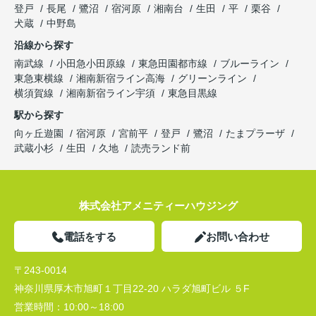
登戸
長尾
鷺沼
宿河原
湘南台
生田
平
栗谷
犬蔵
中野島
沿線から探す
南武線
小田急小田原線
東急田園都市線
ブルーライン
東急東横線
湘南新宿ライン高海
グリーンライン
横須賀線
湘南新宿ライン宇須
東急目黒線
駅から探す
向ヶ丘遊園
宿河原
宮前平
登戸
鷺沼
たまプラーザ
武蔵小杉
生田
久地
読売ランド前
株式会社アメニティーハウジング
電話をする
お問い合わせ
〒243-0014
神奈川県厚木市旭町１丁目22-20 ハラダ旭町ビル ５F
営業時間：
10:00～18:00