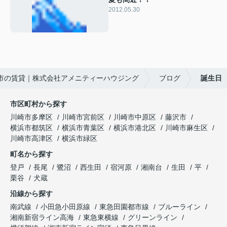
2012.05.30
市の賃貸｜株式会社アメニティーハウジング
ブログ
誕生日
市区町村から探す
川崎市多摩区
川崎市宮前区
川崎市中原区
藤沢市
横浜市都筑区
横浜市青葉区
横浜市港北区
川崎市麻生区
川崎市高津区
横浜市緑区
町名から探す
登戸
長尾
鷺沼
西生田
宿河原
湘南台
生田
平
栗谷
犬蔵
沿線から探す
南武線
小田急小田原線
東急田園都市線
ブルーライン
湘南新宿ライン高海
東急東横線
グリーンライン