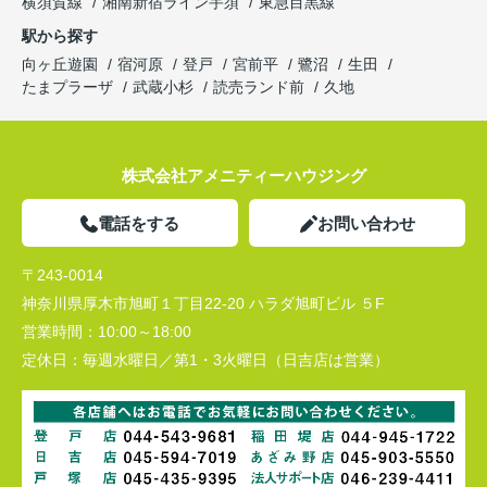
横須賀線
湘南新宿ライン宇須
東急目黒線
駅から探す
向ヶ丘遊園
宿河原
登戸
宮前平
鷺沼
生田
たまプラーザ
武蔵小杉
読売ランド前
久地
株式会社アメニティーハウジング
電話をする
お問い合わせ
〒243-0014
神奈川県厚木市旭町１丁目22-20 ハラダ旭町ビル ５F
営業時間：
10:00～18:00
定休日：
毎週水曜日／第1・3火曜日（日吉店は営業）