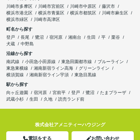
川崎市多摩区
川崎市宮前区
川崎市中原区
藤沢市
横浜市港北区
横浜市青葉区
横浜市都筑区
川崎市麻生区
横浜市緑区
川崎市高津区
町名から探す
登戸
長尾
鷺沼
宿河原
湘南台
生田
平
栗谷
犬蔵
中野島
沿線から探す
南武線
小田急小田原線
東急田園都市線
ブルーライン
東急東横線
湘南新宿ライン高海
グリーンライン
横須賀線
湘南新宿ライン宇須
東急目黒線
駅から探す
向ヶ丘遊園
宿河原
宮前平
登戸
鷺沼
たまプラーザ
武蔵小杉
生田
久地
読売ランド前
株式会社アメニティーハウジング
電話をする
お問い合わせ