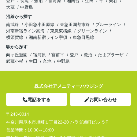
登戸
長尾
鷺沼
宿河原
湘南台
生田
平
栗谷
犬蔵
中野島
沿線から探す
南武線
小田急小田原線
東急田園都市線
ブルーライン
湘南新宿ライン高海
東急東横線
グリーンライン
横須賀線
湘南新宿ライン宇須
東急目黒線
駅から探す
向ヶ丘遊園
宿河原
宮前平
登戸
鷺沼
たまプラーザ
武蔵小杉
生田
久地
中野島
株式会社アメニティーハウジング
電話をする
お問い合わせ
〒243-0014
神奈川県厚木市旭町１丁目22-20 ハラダ旭町ビル ５F
営業時間：
10:00～18:00