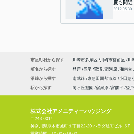
夏も間近
2012.05.30
市区町村から探す
川崎市多摩区
川崎市宮前区
川
町名から探す
登戸
長尾
鷺沼
宿河原
湘南台
沿線から探す
南武線
東急田園都市線
小田急
駅から探す
向ヶ丘遊園
宿河原
宮前平
登戸
株式会社アメニティーハウジング
〒243-0014
神奈川県厚木市旭町１丁目22-20 ハラダ旭町ビル ５F
営業時間：
10:00～18:00