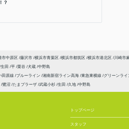
！？
崎市中原区
藤沢市
横浜市青葉区
横浜市都筑区
横浜市港北区
川崎市
生田
平
栗谷
犬蔵
中野島
小田原線
ブルーライン
湘南新宿ライン高海
東急東横線
グリーンライ
鷺沼
たまプラーザ
武蔵小杉
生田
久地
中野島
トップページ
スタッフ