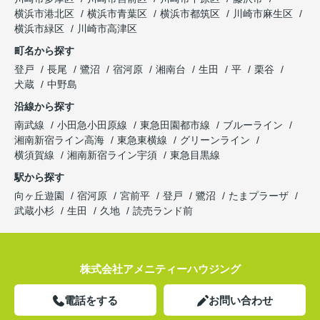
横浜市港北区
横浜市青葉区
横浜市都筑区
川崎市麻生区
横浜市緑区
川崎市高津区
町名から探す
登戸
長尾
鷺沼
宿河原
湘南台
生田
平
栗谷
犬蔵
中野島
沿線から探す
南武線
小田急小田原線
東急田園都市線
ブルーライン
湘南新宿ライン高海
東急東横線
グリーンライン
横須賀線
湘南新宿ライン宇須
東急目黒線
駅から探す
向ヶ丘遊園
宿河原
宮前平
登戸
鷺沼
たまプラーザ
武蔵小杉
生田
久地
読売ランド前
株式会社アメニティーハウジング
電話をする
お問い合わせ