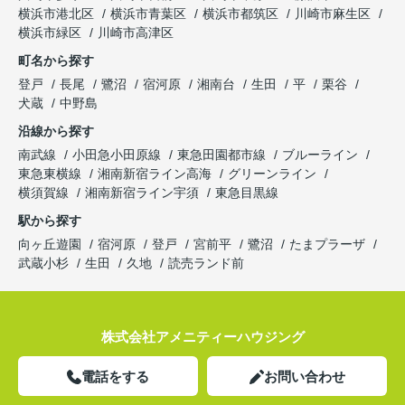
横浜市港北区
横浜市青葉区
横浜市都筑区
川崎市麻生区
横浜市緑区
川崎市高津区
町名から探す
登戸
長尾
鷺沼
宿河原
湘南台
生田
平
栗谷
犬蔵
中野島
沿線から探す
南武線
小田急小田原線
東急田園都市線
ブルーライン
東急東横線
湘南新宿ライン高海
グリーンライン
横須賀線
湘南新宿ライン宇須
東急目黒線
駅から探す
向ヶ丘遊園
宿河原
登戸
宮前平
鷺沼
たまプラーザ
武蔵小杉
生田
久地
読売ランド前
株式会社アメニティーハウジング
電話をする
お問い合わせ