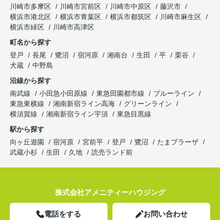
川崎市多摩区
川崎市宮前区
川崎市中原区
藤沢市
横浜市港北区
横浜市青葉区
横浜市都筑区
川崎市麻生区
横浜市緑区
川崎市高津区
町名から探す
登戸
長尾
鷺沼
宿河原
湘南台
生田
平
栗谷
犬蔵
中野島
沿線から探す
南武線
小田急小田原線
東急田園都市線
ブルーライン
東急東横線
湘南新宿ライン高海
グリーンライン
横須賀線
湘南新宿ライン宇須
東急目黒線
駅から探す
向ヶ丘遊園
宿河原
宮前平
登戸
鷺沼
たまプラーザ
武蔵小杉
生田
久地
読売ランド前
株式会社アメニティーハウジング
電話をする
お問い合わせ