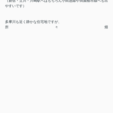
（新宿・立川・川崎駅へはもちろん小田急線や田園都市線へも出
やすいです）
多摩川も近く静かな住宅地ですが、
所々畑