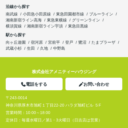
沿線から探す
南武線
小田急小田原線
東急田園都市線
ブルーライン
湘南新宿ライン高海
東急東横線
グリーンライン
横須賀線
湘南新宿ライン宇須
東急目黒線
駅から探す
向ヶ丘遊園
宿河原
宮前平
登戸
鷺沼
たまプラーザ
武蔵小杉
生田
久地
中野島
株式会社アメニティーハウジング
電話をする
お問い合わせ
〒243-0014
神奈川県厚木市旭町１丁目22-20 ハラダ旭町ビル ５F
営業時間：
10:00～18:00
定休日：
毎週水曜日／第1・3火曜日（日吉店は営業）