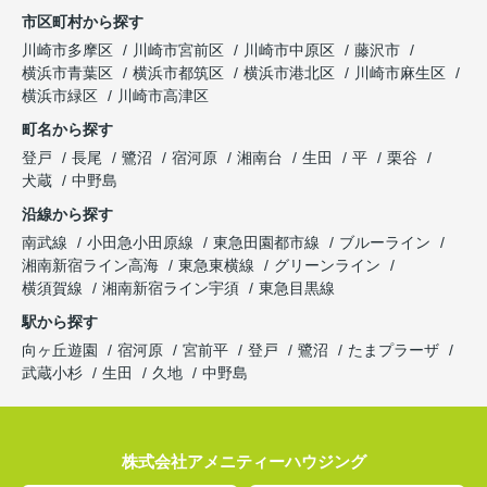
市区町村から探す
川崎市多摩区
川崎市宮前区
川崎市中原区
藤沢市
横浜市青葉区
横浜市都筑区
横浜市港北区
川崎市麻生区
横浜市緑区
川崎市高津区
町名から探す
登戸
長尾
鷺沼
宿河原
湘南台
生田
平
栗谷
犬蔵
中野島
沿線から探す
南武線
小田急小田原線
東急田園都市線
ブルーライン
湘南新宿ライン高海
東急東横線
グリーンライン
横須賀線
湘南新宿ライン宇須
東急目黒線
駅から探す
向ヶ丘遊園
宿河原
宮前平
登戸
鷺沼
たまプラーザ
武蔵小杉
生田
久地
中野島
株式会社アメニティーハウジング