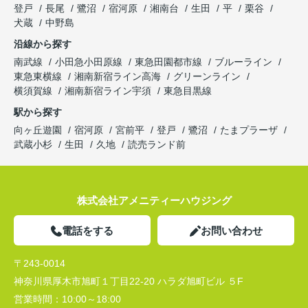
登戸
長尾
鷺沼
宿河原
湘南台
生田
平
栗谷
犬蔵
中野島
沿線から探す
南武線
小田急小田原線
東急田園都市線
ブルーライン
東急東横線
湘南新宿ライン高海
グリーンライン
横須賀線
湘南新宿ライン宇須
東急目黒線
駅から探す
向ヶ丘遊園
宿河原
宮前平
登戸
鷺沼
たまプラーザ
武蔵小杉
生田
久地
読売ランド前
株式会社アメニティーハウジング
電話をする
お問い合わせ
〒243-0014
神奈川県厚木市旭町１丁目22-20 ハラダ旭町ビル ５F
営業時間：
10:00～18:00