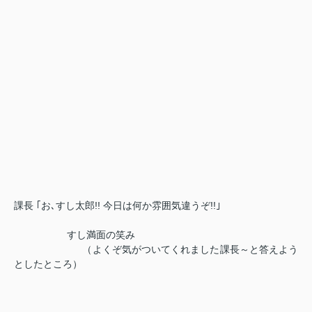
課長 ｢お､すし太郎!! 今日は何か雰囲気違うぞ!!｣
すし満面の笑み
（よくぞ気がついてくれました課長～と答えよう
としたところ）