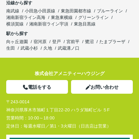
沿線から探す
南武線
小田急小田原線
東急田園都市線
ブルーライン
湘南新宿ライン高海
東急東横線
グリーンライン
横須賀線
湘南新宿ライン宇須
東急目黒線
駅から探す
向ヶ丘遊園
宿河原
登戸
宮前平
鷺沼
たまプラーザ
生田
武蔵小杉
久地
武蔵溝ノ口
株式会社アメニティーハウジング
電話をする
お問い合わせ
〒243-0014
神奈川県厚木市旭町１丁目22-20 ハラダ旭町ビル ５F
営業時間：
10:00～18:00
定休日：
毎週水曜日／第1・3火曜日（日吉店は営業）