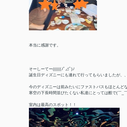
本当に感謝です。
そーしーてー((((((ﾉﾟ⊿ﾟ)ﾉ
誕生日ディズニーにも連れて行ってもらいましたが、
今のディズニーは前みたいにファストパスもほとんど
寒空の下長時間並びたくない私達にとっては酷で(￣_￣ i)(￣
室内は最高のスポット！！