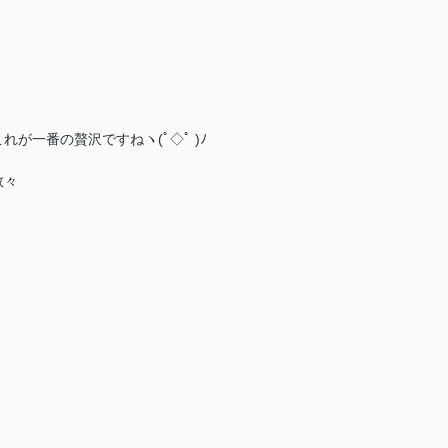
が一番の贅沢ですねヽ(ﾟ◇ﾟ )ﾉ
数々