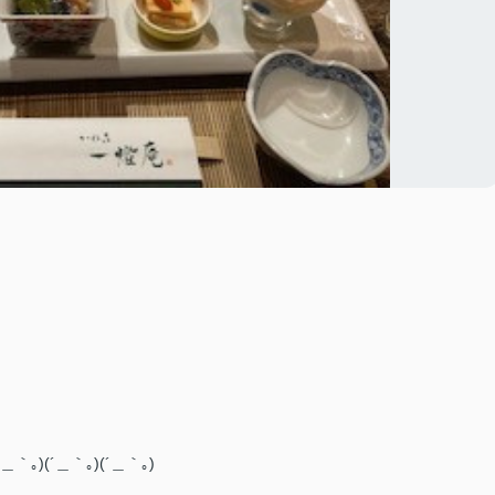
)(´＿｀｡)(´＿｀｡)