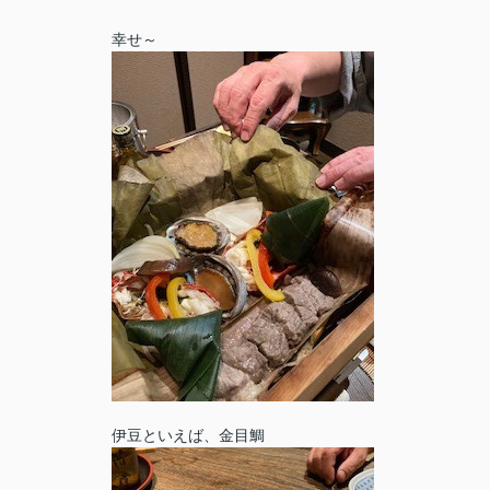
幸せ～
伊豆といえば、金目鯛