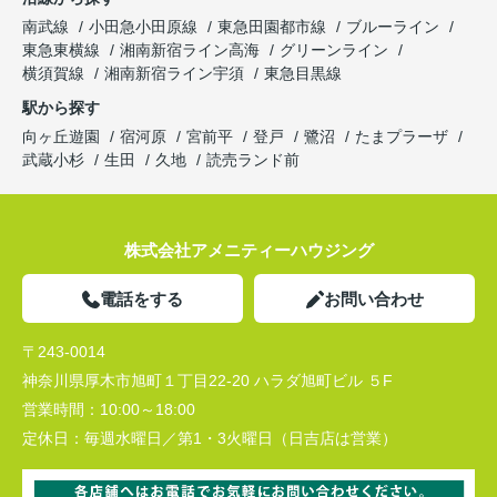
南武線
小田急小田原線
東急田園都市線
ブルーライン
東急東横線
湘南新宿ライン高海
グリーンライン
横須賀線
湘南新宿ライン宇須
東急目黒線
駅から探す
向ヶ丘遊園
宿河原
宮前平
登戸
鷺沼
たまプラーザ
武蔵小杉
生田
久地
読売ランド前
株式会社アメニティーハウジング
電話をする
お問い合わせ
〒243-0014
神奈川県厚木市旭町１丁目22-20 ハラダ旭町ビル ５F
営業時間：
10:00～18:00
定休日：
毎週水曜日／第1・3火曜日（日吉店は営業）