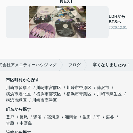
NEXT
LDHから
BTSへ
2020.12.01
式会社アメニティーハウジング
ブログ
寒くなりましたね！
市区町村から探す
川崎市多摩区
川崎市宮前区
川崎市中原区
藤沢市
横浜市港北区
横浜市都筑区
横浜市青葉区
川崎市麻生区
横浜市緑区
川崎市高津区
町名から探す
登戸
長尾
鷺沼
宿河原
湘南台
生田
平
栗谷
犬蔵
中野島
沿線から探す