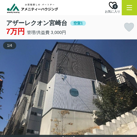
0
お気に入り
アザーレクオン宮崎台
空室1
7万円
管理/共益費 3,000円
1
/
4