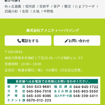
駅から探す
向ヶ丘遊園
宿河原
宮前平
登戸
鷺沼
たまプラーザ
武蔵小杉
生田
久地
中野島
株式会社アメニティーハウジング
電話をする
お問い合わせ
〒243-0014
神奈川県厚木市旭町１丁目22-20 ハラダ旭町ビル ５F
営業時間：
10:00～18:00
定休日：
毎週水曜日／第1・3火曜日（日吉店は営業）