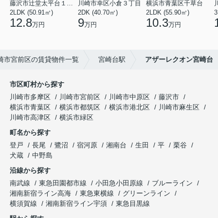
藤沢市辻堂太平台１丁目
川崎市幸区小倉３丁目
横浜市青葉区千草台
2LDK (50.91㎡)
2DK (40.70㎡)
2LDK (55.90㎡)
3
12.8
9
10.3
万円
万円
万円
崎市宮前区の賃貸物件一覧
宮崎台駅
アザーレクオン宮崎台
市区町村から探す
川崎市多摩区
川崎市宮前区
川崎市中原区
藤沢市
横浜市青葉区
横浜市都筑区
横浜市港北区
川崎市麻生区
川崎市高津区
横浜市緑区
町名から探す
登戸
長尾
鷺沼
宿河原
湘南台
生田
平
栗谷
犬蔵
中野島
沿線から探す
南武線
東急田園都市線
小田急小田原線
ブルーライン
湘南新宿ライン高海
東急東横線
グリーンライン
横須賀線
湘南新宿ライン宇須
東急目黒線