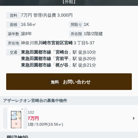
【外観】
7万円 管理/共益費 3,000円
賃料
16.56㎡
1K
面積
間取り
築8年
1階/2階建
築年数
所在階
神奈川県
川崎市宮前区
宮崎
３丁目5-37
所在地
東急田園都市線
「
宮崎台
」駅 徒歩10分
交通
東急田園都市線
「
宮前平
」駅 徒歩20分
東急田園都市線
「
梶が谷
」駅 徒歩21分
お問い合わせ
無料
アザーレクオン宮崎台の募集中物件
102
7万円
1階 / 5.00坪(16.56㎡)