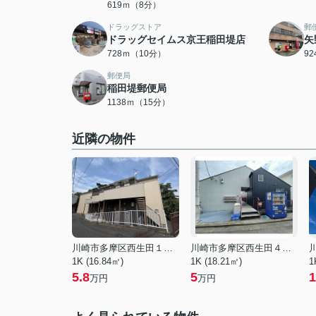
619ｍ（8分）
ドラッグストア
郵
ドラッグセイムス京王稲田堤店
矢
728ｍ（10分）
9
郵便局
稲田堤郵便局
1138ｍ（15分）
近隣の物件
川崎市多摩区西生田１丁目
川崎市多摩区西生田４丁目
1K (16.84㎡)
1K (18.21㎡)
1
5.8
5
1
万円
万円