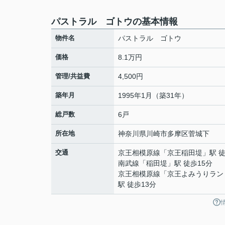
パストラル ゴトウの基本情報
物件名
パストラル ゴトウ
価格
8.1万円
管理/共益費
4,500円
築年月
1995年1月（築31年）
総戸数
6戸
所在地
神奈川県
川崎市多摩区
菅城下
交通
京王相模原線
「
京王稲田堤
」駅 
南武線
「
稲田堤
」駅 徒歩15分
京王相模原線
「
京王よみうりラン
駅 徒歩13分