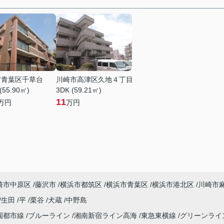
市青葉区千草台
川崎市高津区久地４丁目
(55.90㎡)
3DK (59.21㎡)
11
万円
万円
崎市中原区
藤沢市
横浜市都筑区
横浜市青葉区
横浜市港北区
川崎市
生田
平
栗谷
犬蔵
中野島
園都市線
ブルーライン
湘南新宿ライン高海
東急東横線
グリーンライ