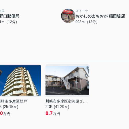
便局
スイーツ
野口郵便局
おかしのまちおか 稲田堤店
24ｍ（12分）
998ｍ（13分）
川崎市多摩区登戸
川崎市多摩区宿河原３丁目
K (25.15㎡)
2DK (41.29㎡)
0
8.7
万円
万円