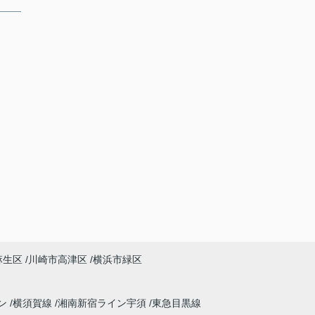
麻生区
川崎市高津区
横浜市緑区
ン
横須賀線
湘南新宿ライン宇須
東急目黒線