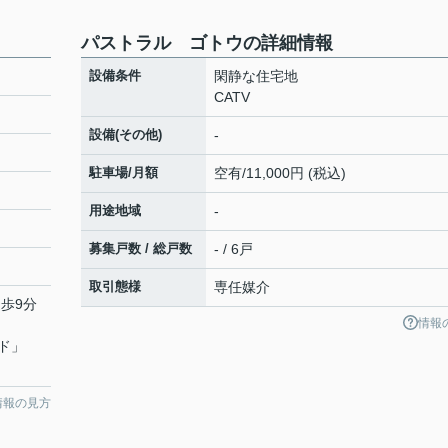
パストラル ゴトウの詳細情報
設備条件
閑静な住宅地
CATV
設備(その他)
-
駐車場/月額
空有/11,000円 (税込)
用途地域
-
募集戸数 / 総戸数
- / 6戸
取引態様
専任媒介
徒歩9分
情報
ド
」
情報の見方