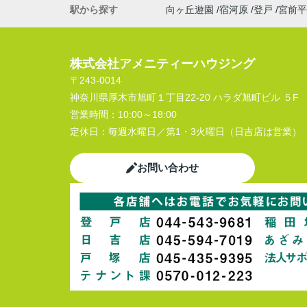
駅から探す
向ヶ丘遊園
宿河原
登戸
宮前平
株式会社アメニティーハウジング
〒243-0014
神奈川県厚木市旭町１丁目22-20 ハラダ旭町ビル ５F
営業時間：
10:00～18:00
定休日：
毎週水曜日／第1・3火曜日（日吉店は営業）
お問い合わせ