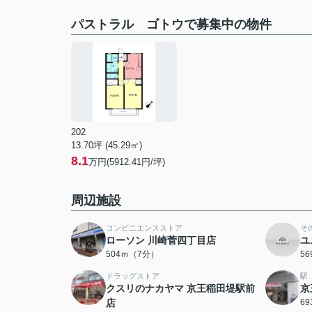
パストラル ゴトウで募集中の物件
202
13.70坪 (45.29㎡)
8.1
万円(5912.41円/坪)
周辺施設
コンビニエンスストア
そ
ローソン 川崎菅四丁目店
ユ
504ｍ（7分）
5
ドラッグストア
駅
クスリのナカヤマ 京王稲田堤駅前
京
店
6