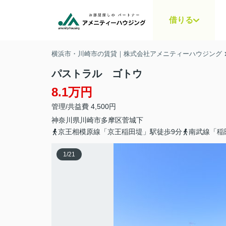
借りる
横浜市・川崎市の賃貸｜株式会社アメニティーハウジング
パストラル ゴトウ
8.1万円
管理/共益費 4,500円
神奈川県
川崎市多摩区
菅城下
京王相模原線「京王稲田堤」駅徒歩9分
南武線「稲
1
/
21