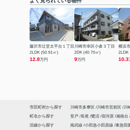
よく見られている物件
藤沢市辻堂太平台１丁目
川崎市幸区小倉３丁目
横浜
2LDK (50.91㎡)
2DK (40.70㎡)
2LDK 
12.8
9
10.3
万円
万円
市区町村から探す
川崎市多摩区
川崎市宮前区
川
町名から探す
登戸
長尾
鷺沼
宿河原
湘南台
沿線から探す
南武線
小田急小田原線
東急田