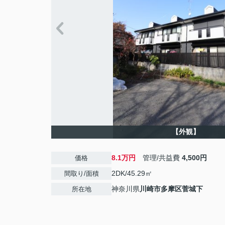
【外観】
8.1万円
管理/共益費
4,500円
価格
2DK/45.29㎡
間取り/面積
神奈川県
川崎市多摩区
菅城下
所在地