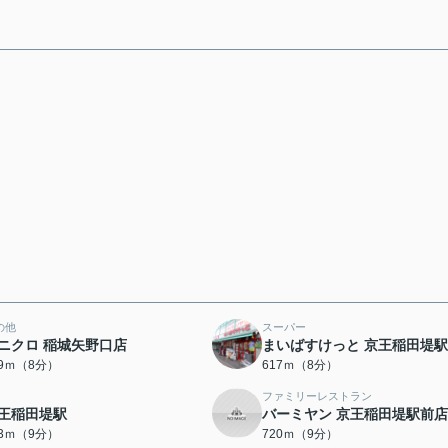
の他
スーパー
ニクロ 稲城矢野口店
まいばすけっと 京王稲田堤
69ｍ（8分）
617ｍ（8分）
ファミリーレストラン
王稲田堤駅
バーミヤン 京王稲田堤駅前店
93ｍ（9分）
720ｍ（9分）