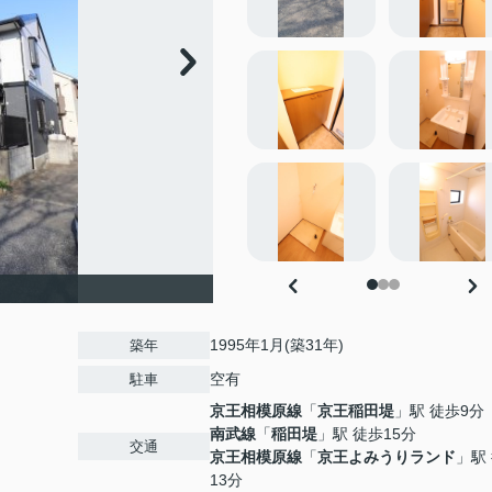
1995年1月(築31年)
築年
空有
駐車
京王相模原線
「
京王稲田堤
」駅 徒歩9分
南武線
「
稲田堤
」駅 徒歩15分
交通
京王相模原線
「
京王よみうりランド
」駅
13分