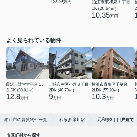
19.9
狛江市東和泉１丁目
万円
1K (28.54㎡)
2
10.35
万円
よく見られている物件
藤沢市辻堂太平台１丁目
川崎市幸区小倉３丁目
横浜市青葉区千草台
2LDK (50.91㎡)
2DK (40.70㎡)
2LDK (55.90㎡)
3
12.8
9
10.3
万円
万円
万円
狛江市の賃貸物件一覧
和泉多摩川駅
元和泉2丁目戸建て
市区町村から探す