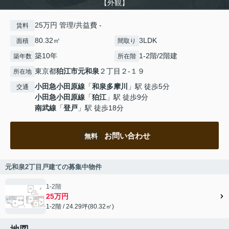
【外観】
25万円 管理/共益費 -
賃料
80.32㎡
3LDK
面積
間取り
築10年
1-2階/2階建
築年数
所在階
東京都
狛江市
元和泉
２丁目２-１９
所在地
小田急小田原線
「
和泉多摩川
」駅 徒歩5分
交通
小田急小田原線
「
狛江
」駅 徒歩9分
南武線
「
登戸
」駅 徒歩18分
お問い合わせ
無料
元和泉2丁目戸建ての募集中物件
1-2階
25万円
1-2階 / 24.29坪(80.32㎡)