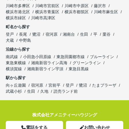
川崎市多摩区
川崎市宮前区
川崎市中原区
藤沢市
横浜市港北区
横浜市青葉区
横浜市都筑区
川崎市麻生区
横浜市緑区
川崎市高津区
町名から探す
登戸
長尾
鷺沼
宿河原
湘南台
生田
平
栗谷
犬蔵
中野島
沿線から探す
南武線
小田急小田原線
東急田園都市線
ブルーライン
東急東横線
湘南新宿ライン高海
グリーンライン
横須賀線
湘南新宿ライン宇須
東急目黒線
駅から探す
向ヶ丘遊園
宿河原
宮前平
登戸
鷺沼
たまプラーザ
武蔵小杉
生田
久地
読売ランド前
株式会社アメニティーハウジング
電話をする
お問い合わせ