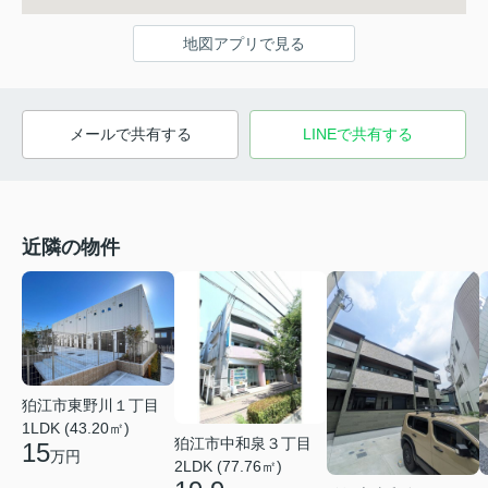
地図アプリで見る
メールで共有する
LINEで共有する
近隣の物件
狛江市東野川１丁目
1LDK (43.20㎡)
狛江市中和泉３丁目
15
万円
2LDK (77.76㎡)