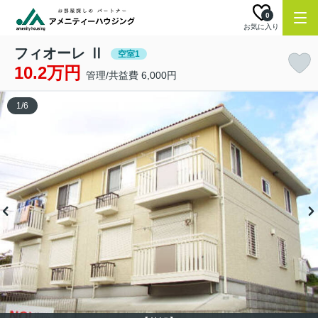
0
お気に入り
フィオーレ Ⅱ
空室1
10.2万円
管理/共益費 6,000円
1
/
6