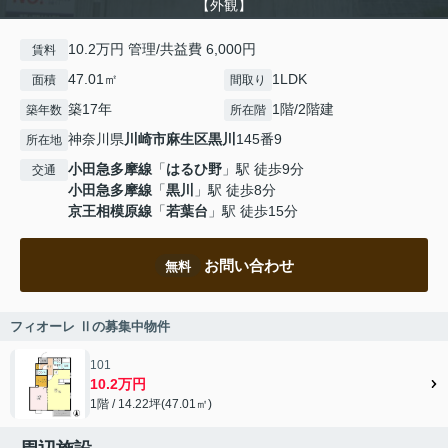
【外観】
10.2万円 管理/共益費 6,000円
賃料
47.01㎡
1LDK
面積
間取り
築17年
1階/2階建
築年数
所在階
神奈川県
川崎市麻生区
黒川
145番9
所在地
小田急多摩線
「
はるひ野
」駅 徒歩9分
交通
小田急多摩線
「
黒川
」駅 徒歩8分
京王相模原線
「
若葉台
」駅 徒歩15分
お問い合わせ
無料
フィオーレ Ⅱの募集中物件
101
10.2万円
1階 / 14.22坪(47.01㎡)