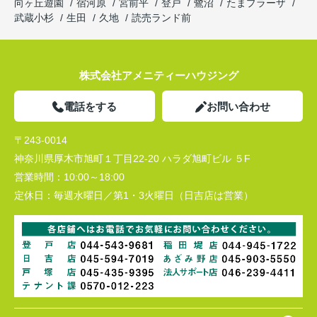
向ヶ丘遊園
宿河原
宮前平
登戸
鷺沼
たまプラーザ
武蔵小杉
生田
久地
読売ランド前
株式会社アメニティーハウジング
電話をする
お問い合わせ
〒243-0014
神奈川県厚木市旭町１丁目22-20 ハラダ旭町ビル ５F
営業時間：
10:00～18:00
定休日：
毎週水曜日／第1・3火曜日（日吉店は営業）