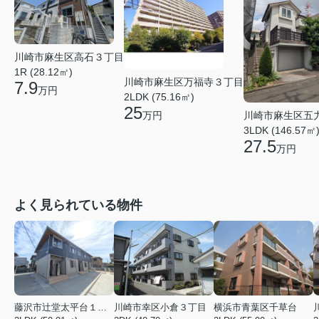
川崎市麻生区高石３丁目
1R (28.12㎡)
川崎市麻生区万福寺３丁目
7.9
万円
2LDK (75.16㎡)
25
川崎市麻生区五
万円
3LDK (146.57㎡
27.5
万円
よく見られている物件
藤沢市辻堂太平台１丁目
川崎市幸区小倉３丁目
横浜市青葉区千草台