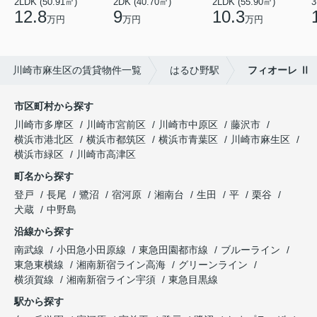
2LDK (50.91㎡)
2DK (40.70㎡)
2LDK (55.90㎡)
3
12.8
9
10.3
万円
万円
万円
川崎市麻生区の賃貸物件一覧
はるひ野駅
フィオーレ Ⅱ
市区町村から探す
川崎市多摩区
川崎市宮前区
川崎市中原区
藤沢市
横浜市港北区
横浜市都筑区
横浜市青葉区
川崎市麻生区
横浜市緑区
川崎市高津区
町名から探す
登戸
長尾
鷺沼
宿河原
湘南台
生田
平
栗谷
犬蔵
中野島
沿線から探す
南武線
小田急小田原線
東急田園都市線
ブルーライン
東急東横線
湘南新宿ライン高海
グリーンライン
横須賀線
湘南新宿ライン宇須
東急目黒線
駅から探す