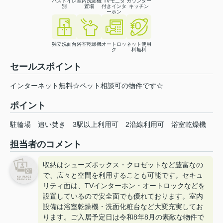
バストイレ
室内洗濯機
TVモニタ
カウンター
別
置場
付きインタ
キッチン
ーホン
独立洗面台
浴室乾燥機
オートロッ
ネット使用
ク
料無料
セールスポイント
インターネット無料☆ペット相談可の物件です☆
ポイント
駐輪場
追い焚き
3駅以上利用可
2沿線利用可
浴室乾燥機
担当者のコメント
収納はシューズボックス・クロゼットなど豊富なの
で、広々と空間を利用することも可能です。セキュ
リティ面は、TVインターホン・オートロックなどを
設置しているので安全面でも優れております。室内
設備は浴室乾燥機・洗面化粧台など大変充実してお
ります。ご入居予定日は令和8年8月の素敵な物件で