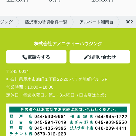
万円
万円
万円
ジング
藤沢市の賃貸物件一覧
アルベート湘南台
302
株式会社アメニティーハウジング
電話をする
お問い合わせ
〒243-0014
神奈川県厚木市旭町１丁目22-20 ハラダ旭町ビル ５F
営業時間：
10:00～18:00
定休日：
毎週水曜日／第1・3火曜日（日吉店は営業）