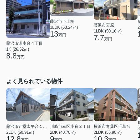
藤沢市下土棚
藤沢市宮原
3LDK (68.24㎡)
2
1LDK (50.16㎡)
13
万円
7.7
万円
藤沢市湘南台４丁目
1K (26.52㎡)
8.8
万円
よく見られている物件
川崎市幸区小倉３丁目
横浜市青葉区千草台
藤沢市辻堂太平台１丁目
3
2DK (40.70㎡)
2LDK (55.90㎡)
2LDK (50.91㎡)
9
10.3
12.8