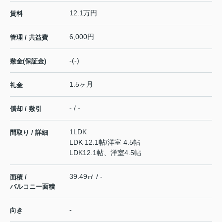
12.1万円
賃料
6,000円
管理 / 共益費
-(-)
敷金(保証金)
1.5ヶ月
礼金
- / -
償却 / 敷引
1LDK
間取り / 詳細
LDK 12.1帖
/
洋室 4.5帖
LDK12.1帖、洋室4.5帖
39.49㎡ / -
面積 /
バルコニー面積
-
向き