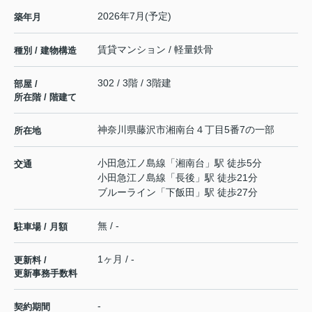
2026年7月(予定)
築年月
賃貸マンション / 軽量鉄骨
種別 / 建物構造
302 / 3階 / 3階建
部屋 /
所在階 / 階建て
神奈川県
藤沢市
湘南台
４丁目5番7の一部
所在地
小田急江ノ島線
「
湘南台
」駅 徒歩5分
交通
小田急江ノ島線
「
長後
」駅 徒歩21分
ブルーライン
「
下飯田
」駅 徒歩27分
無 / -
駐車場 / 月額
1ヶ月 / -
更新料 /
更新事務手数料
-
契約期間