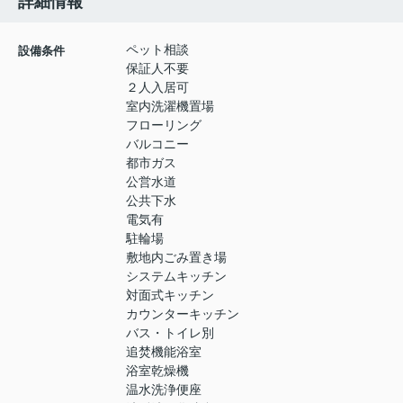
詳細情報
ペット相談
設備条件
保証人不要
２人入居可
室内洗濯機置場
フローリング
バルコニー
都市ガス
公営水道
公共下水
電気有
駐輪場
敷地内ごみ置き場
システムキッチン
対面式キッチン
カウンターキッチン
バス・トイレ別
追焚機能浴室
浴室乾燥機
温水洗浄便座