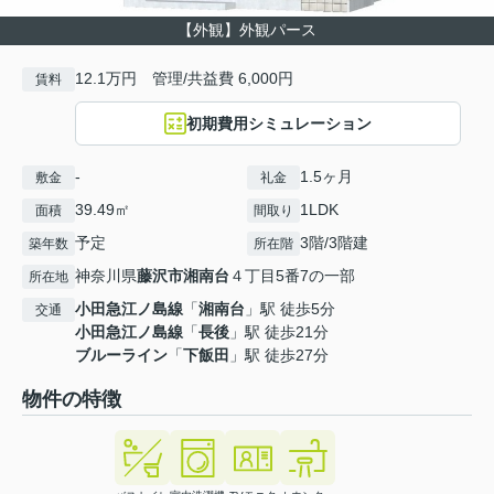
【外観】外観パース
12.1万円 管理/共益費 6,000円
賃料
初期費用シミュレーション
-
1.5ヶ月
敷金
礼金
39.49㎡
1LDK
面積
間取り
予定
3階/3階建
築年数
所在階
神奈川県
藤沢市
湘南台
４丁目5番7の一部
所在地
小田急江ノ島線
「
湘南台
」駅 徒歩5分
交通
小田急江ノ島線
「
長後
」駅 徒歩21分
ブルーライン
「
下飯田
」駅 徒歩27分
物件の特徴