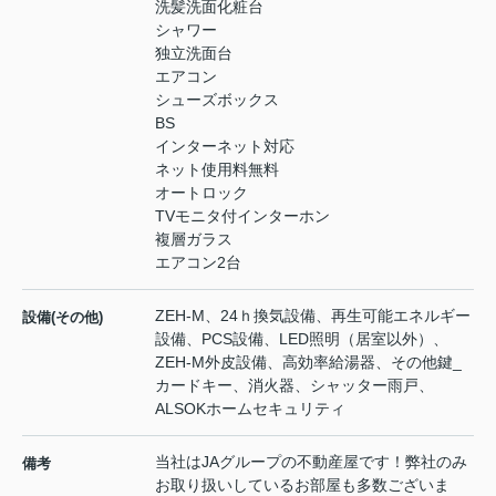
洗髪洗面化粧台
シャワー
独立洗面台
エアコン
シューズボックス
BS
インターネット対応
ネット使用料無料
オートロック
TVモニタ付インターホン
複層ガラス
エアコン2台
ZEH-M、24ｈ換気設備、再生可能エネルギー
設備(その他)
設備、PCS設備、LED照明（居室以外）、
ZEH-M外皮設備、高効率給湯器、その他鍵_
カードキー、消火器、シャッター雨戸、
ALSOKホームセキュリティ
当社はJAグループの不動産屋です！弊社のみ
備考
お取り扱いしているお部屋も多数ございま