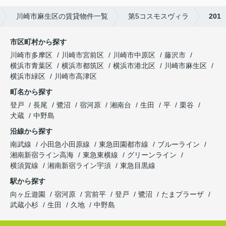
川崎市麻生区の賃貸物件一覧
第5コスモスヴィラ
201
市区町村から探す
川崎市多摩区
川崎市宮前区
川崎市中原区
藤沢市
横浜市青葉区
横浜市都筑区
横浜市港北区
川崎市麻生区
横浜市緑区
川崎市高津区
町名から探す
登戸
長尾
鷺沼
宿河原
湘南台
生田
平
栗谷
犬蔵
中野島
沿線から探す
南武線
小田急小田原線
東急田園都市線
ブルーライン
湘南新宿ライン高海
東急東横線
グリーンライン
横須賀線
湘南新宿ライン宇須
東急目黒線
駅から探す
向ヶ丘遊園
宿河原
宮前平
登戸
鷺沼
たまプラーザ
武蔵小杉
生田
久地
中野島