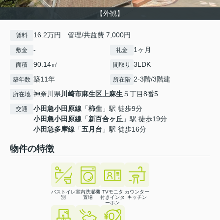
【外観】
16.2万円 管理/共益費 7,000円
賃料
-
1ヶ月
敷金
礼金
90.14㎡
3LDK
面積
間取り
築11年
2-3階/3階建
築年数
所在階
神奈川県
川崎市麻生区
上麻生
５丁目8番5
所在地
小田急小田原線
「
柿生
」駅 徒歩9分
交通
小田急小田原線
「
新百合ヶ丘
」駅 徒歩19分
小田急多摩線
「
五月台
」駅 徒歩16分
物件の特徴
バストイレ
室内洗濯機
TVモニタ
カウンター
別
置場
付きインタ
キッチン
ーホン