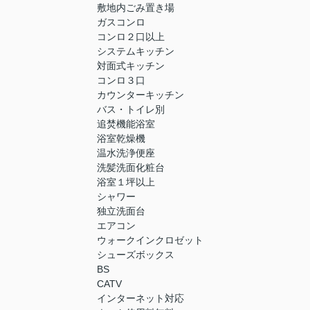
敷地内ごみ置き場
ガスコンロ
コンロ２口以上
システムキッチン
対面式キッチン
コンロ３口
カウンターキッチン
バス・トイレ別
追焚機能浴室
浴室乾燥機
温水洗浄便座
洗髪洗面化粧台
浴室１坪以上
シャワー
独立洗面台
エアコン
ウォークインクロゼット
シューズボックス
BS
CATV
インターネット対応