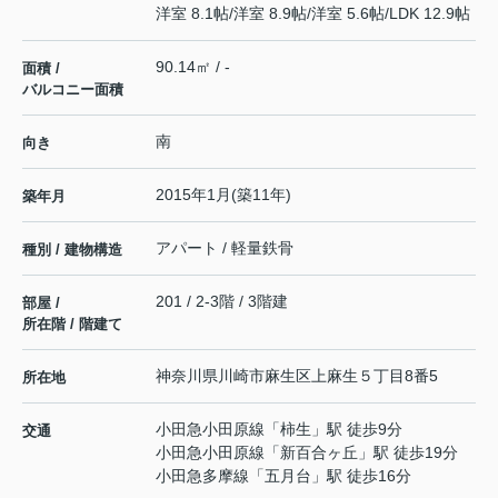
洋室 8.1帖
/
洋室 8.9帖
/
洋室 5.6帖
/
LDK 12.9帖
90.14㎡ / -
面積 /
バルコニー面積
南
向き
2015年1月(築11年)
築年月
アパート / 軽量鉄骨
種別 / 建物構造
201 / 2-3階 / 3階建
部屋 /
所在階 / 階建て
神奈川県
川崎市麻生区
上麻生
５丁目8番5
所在地
小田急小田原線
「
柿生
」駅 徒歩9分
交通
小田急小田原線
「
新百合ヶ丘
」駅 徒歩19分
小田急多摩線
「
五月台
」駅 徒歩16分