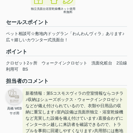
独立洗面台
浴室乾燥機
ネット使用
料無料
セールスポイント
ペット相談可☆敷地内ドッグラン「わんわんヴィラ」あります♪
広々嬉しいカウンター式洗面台！
ポイント
クロゼット2ヶ所
ウォークインクロゼット
洗面化粧台
2沿線
利用可
BS
担当者のコメント
新着情報：第5コスモスヴィラの空室情報ならコチラ
♪収納はシューズボックス・ウォークインクロゼット
などが備え付けられているので、衣類や日用品の収
高橋 WEB
納に重宝します♪室内設備は洗面所独立・浴室乾燥機
サポ用
など充実した設備を備え付けています♪直接会わずに
インターホン越しに来訪者を確認できるので、トラ
ブルを事前に回避しやすくなります♪共用部には敷地