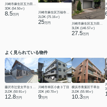
川崎市麻生区五力田１丁目
3DK (54.50㎡)
3
8.5
川崎市麻生区万福寺３丁目
万円
2LDK (75.16㎡)
25
万円
川崎市麻生区五力田１丁目
3LDK (146.57㎡)
27.5
万円
よく見られている物件
川崎市幸区小倉３丁目
横浜市青葉区千草台
藤沢市辻堂太平台１丁目
3
2DK (40.70㎡)
2LDK (55.90㎡)
2LDK (50.91㎡)
9
10.3
12.8
万円
万円
万円