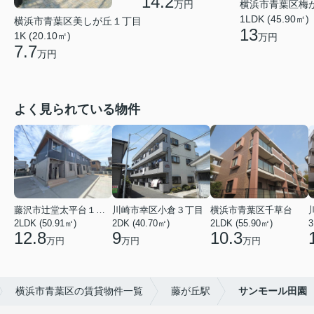
14.2
横浜市青葉区梅
万円
1LDK (45.90㎡)
横浜市青葉区美しが丘１丁目
13
1K (20.10㎡)
万円
7.7
万円
よく見られている物件
藤沢市辻堂太平台１丁目
川崎市幸区小倉３丁目
横浜市青葉区千草台
2LDK (50.91㎡)
2DK (40.70㎡)
2LDK (55.90㎡)
3
12.8
9
10.3
万円
万円
万円
横浜市青葉区の賃貸物件一覧
藤が丘駅
サンモール田園