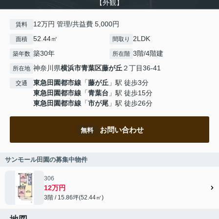
【外観】
12万円 管理/共益費 5,000円
賃料
52.44㎡
2LDK
面積
間取り
築30年
3階/4階建
築年数
所在階
神奈川県
横浜市青葉区
藤が丘
２丁目36-41
所在地
東急田園都市線
「
藤が丘
」駅 徒歩3分
交通
東急田園都市線
「
青葉台
」駅 徒歩15分
東急田園都市線
「
市が尾
」駅 徒歩26分
お問い合わせ
無料
サンモール田園の募集中物件
306
12万円
3階 / 15.86坪(52.44㎡)