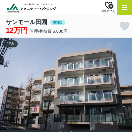
0
お気に入り
サンモール田園
空室1
12万円
管理/共益費 5,000円
1
/
36