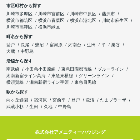
市区町村から探す
川崎市多摩区
川崎市宮前区
川崎市中原区
藤沢市
横浜市都筑区
横浜市青葉区
横浜市港北区
川崎市麻生区
川崎市高津区
横浜市緑区
町名から探す
登戸
長尾
鷺沼
宿河原
湘南台
生田
平
栗谷
犬蔵
中野島
沿線から探す
南武線
小田急小田原線
東急田園都市線
ブルーライン
湘南新宿ライン高海
東急東横線
グリーンライン
横須賀線
湘南新宿ライン宇須
東急目黒線
駅から探す
向ヶ丘遊園
宿河原
宮前平
登戸
鷺沼
たまプラーザ
武蔵小杉
生田
久地
中野島
株式会社アメニティーハウジング