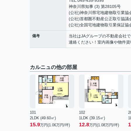
TEL:045-435-9395
神奈川県知事 (3) 第28105号
(公社)神奈川県宅地建物取引業協
(公社)首都圏不動産公正取引協議
(公社)全国宅地建物取引業保証協
備考
当社はJAグループの不動産会社
連絡ください！室内画像や物件資
カルニュの他の部屋
101
102
2
2LDK (49.60㎡)
1LDK (39.15㎡)
1
15.9
12.8
1
万円(
1.06
万円/坪)
万円(
1.08
万円/坪)