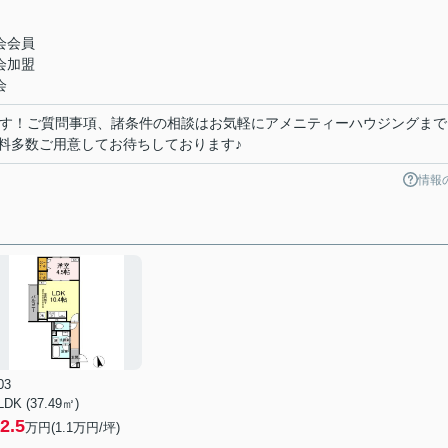
会会員
会加盟
会
です！ご質問事項、諸条件の相談はお気軽にアメニティーハウジングまで
料多数ご用意してお待ちしております♪
情報
03
LDK (37.49㎡)
2.5
万円(
1.1
万円/坪)