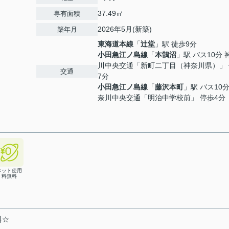
37.49㎡
専有面積
2026年5月(新築)
築年月
東海道本線
「
辻堂
」駅 徒歩9分
小田急江ノ島線
「
本鵠沼
」駅 バス10分 
川中央交通「新町二丁目（神奈川県）」 
交通
7分
小田急江ノ島線
「
藤沢本町
」駅 バス10分
奈川中央交通「明治中学校前」 停歩4分
ネット使用
料無料
料☆