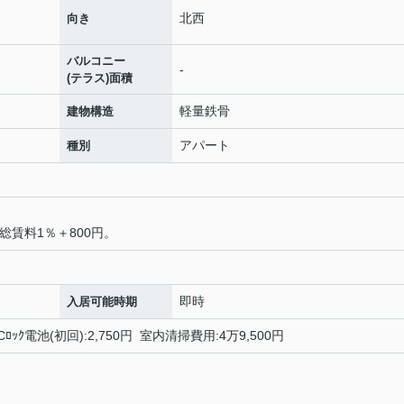
北西
向き
バルコニー
-
(テラス)面積
軽量鉄骨
建物構造
アパート
種別
総賃料1％＋800円。
即時
入居可能時期
 ICﾛｯｸ電池(初回):2,750円 室内清掃費用:4万9,500円