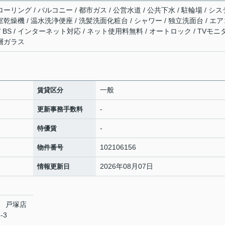
ーリング / バルコニー / 都市ガス / 公営水道 / 公共下水 / 駐輪場 / シス
室乾燥機 / 温水洗浄便座 / 洗髪洗面化粧台 / シャワー / 独立洗面台 / エ
/ BS / インターネット対応 / ネット使用料無料 / オートロック / TVモニ
複層ガラス
一般
賃貸区分
-
更新事務手数料
-
特優賃
102106156
物件番号
2026年08月07日
情報更新日
 戸塚店
-3