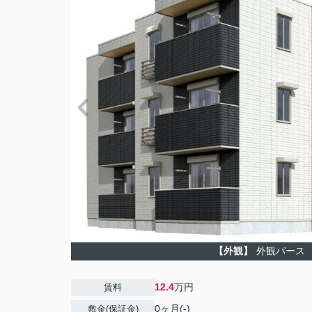
【外観】
外観パース
12.4
万円
賃料
0ヶ月(-)
敷金(保証金)