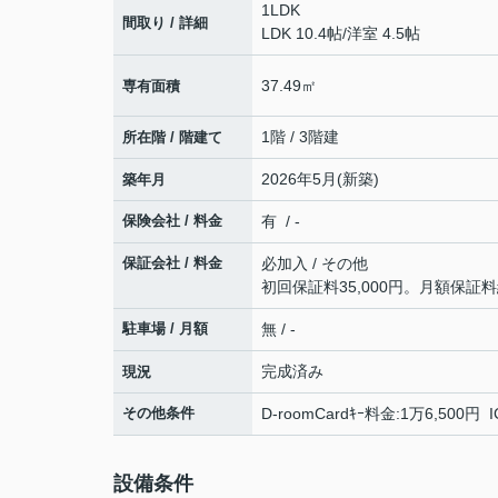
1LDK
間取り / 詳細
LDK 10.4帖
/
洋室 4.5帖
37.49㎡
専有面積
1階 / 3階建
所在階 / 階建て
2026年5月(新築)
築年月
保険会社 / 料金
有 / -
保証会社 / 料金
必加入 / その他
初回保証料35,000円。月額保証料
駐車場 / 月額
無 / -
完成済み
現況
その他条件
D-roomCardｷｰ料金:1万6,500円
設備条件