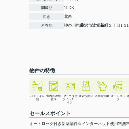
1LDK
間取り
北西
向き
神奈川県
藤沢市
辻堂新町
２丁目1-31
所在地
物件の特徴
バストイレ
室内洗濯機
TVモニタ付
独立洗面台
浴室乾燥機
オートロッ
別
置場
きインター
ク
ホン
セールスポイント
オートロック付き新築物件☆インターネット使用料無