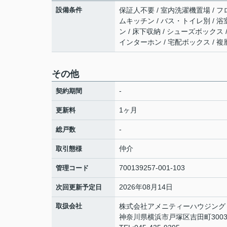
設備条件
保証人不要 / 室内洗濯機置場 / フロ
ムキッチン / バス・トイレ別 / 浴
ン / 床下収納 / シューズボックス 
インターホン / 宅配ボックス / 
その他
-
契約期間
1ヶ月
更新料
-
総戸数
仲介
取引態様
700139257-001-103
管理コード
2026年08月14日
次回更新予定日
取扱会社
株式会社アメニティーハウジング
神奈川県横浜市戸塚区吉田町3003