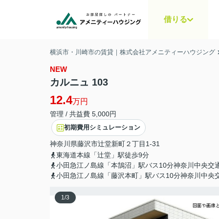
借りる
横浜市・川崎市の賃貸｜株式会社アメニティーハウジング
NEW
カルニュ 103
12.4
万円
管理 / 共益費 5,000円
初期費用シミュレーション
神奈川県
藤沢市
辻堂新町
２丁目1-31
東海道本線「辻堂」駅徒歩9分
小田急江ノ島線「本鵠沼」駅バス10分神奈川中央交
小田急江ノ島線「藤沢本町」駅バス10分神奈川中央
1
/
3