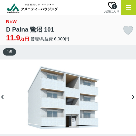
0
お気に入り
NEW
D Paina 鷺沼 101
11.9
万円
管理/共益費 6,000円
1
/
5