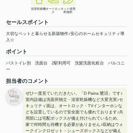
浴室乾燥機
オートロッ
ネット使用
ク
料無料
セールスポイント
大切なペットと暮らせる新築物件♪安心のホームセキュリティ導
入☆
ポイント
バストイレ別
洗面台
2駅利用可
洗髪洗面化粧台
バルコニ
ー
担当者のコメント
ぜひ一度見ていただきたい、「D Paina 鷺沼」です♪
室内設備は洗面所独立・浴室乾燥機など大変充実♪セ
キュリティ面は、オートロック・TVインターホンな
どを設置しているので安全面でも優れております♪共
用部には宅配ボックスが備え付けられているため、
家で何時間も待機する必要がありません♪収納はウォ
ークインクロゼット・シューズボックスなどが備え