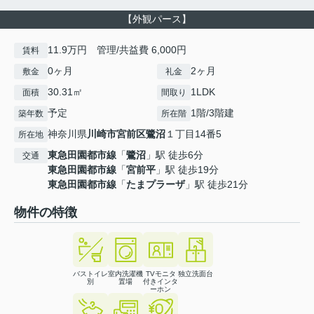
【外観パース】
11.9万円 管理/共益費 6,000円
賃料
0ヶ月
2ヶ月
敷金
礼金
30.31㎡
1LDK
面積
間取り
予定
1階/3階建
築年数
所在階
神奈川県
川崎市宮前区
鷺沼
１丁目14番5
所在地
東急田園都市線
「
鷺沼
」駅 徒歩6分
交通
東急田園都市線
「
宮前平
」駅 徒歩19分
東急田園都市線
「
たまプラーザ
」駅 徒歩21分
物件の特徴
バストイレ
室内洗濯機
TVモニタ
独立洗面台
別
置場
付きインタ
ーホン