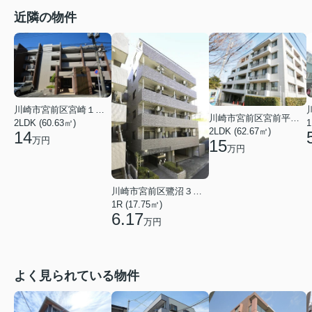
近隣の物件
川崎市宮前区宮崎１丁目
川崎市宮前区宮前平２丁目
1
2LDK (60.63㎡)
2LDK (62.67㎡)
14
万円
15
万円
川崎市宮前区鷺沼３丁目
1R (17.75㎡)
6.17
万円
よく見られている物件