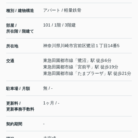
アパート / 軽量鉄骨
種別 / 建物構造
101 / 1階 / 3階建
部屋 /
所在階 / 階建て
神奈川県
川崎市宮前区
鷺沼
１丁目14番5
所在地
東急田園都市線
「
鷺沼
」駅 徒歩6分
交通
東急田園都市線
「
宮前平
」駅 徒歩19分
東急田園都市線
「
たまプラーザ
」駅 徒歩21分
無 / -
駐車場 / 月額
1ヶ月 / -
更新料 /
更新事務手数料
-
契約期間