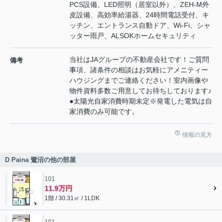
PCS設備、LED照明（居室以外）、ZEH-M外
皮設備、高効率給湯器、24時間電話受付、キ
ッチン、エントランス自動ドア、Wi-Fi、シャ
ッター雨戸、ALSOKホームセキュリティ
当社はJAグループの不動産会社です！ご質問
備考
事項、諸条件の相談はお気軽にアメニティー
ハウジングまでご連絡ください！室内画像や
物件資料多数ご用意してお待ちしております♪
●太陽光自家消費時期未定※発電した電気は自
家消費のみ可能です。
情報の見方
D Paina 鷺沼の他の部屋
101
11.9万円
1階 / 30.31㎡ / 1LDK
101