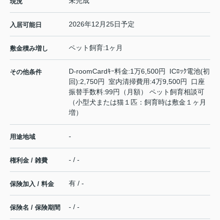
未完成
現況
2026年12月25日予定
入居可能日
ペット飼育:1ヶ月
敷金積み増し
D-roomCardｷｰ料金:1万6,500円 ICﾛｯｸ電池(初
その他条件
回):2,750円 室内清掃費用:4万9,500円 口座
振替手数料:99円（月額） ペット飼育相談可
（小型犬または猫１匹：飼育時は敷金１ヶ月
増）
-
用途地域
- / -
権利金 / 雑費
有 / -
保険加入 / 料金
- / -
保険名 / 保険期間