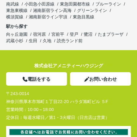
南武線
小田急小田原線
東急田園都市線
ブルーライン
東急東横線
湘南新宿ライン高海
グリーンライン
横須賀線
湘南新宿ライン宇須
東急目黒線
駅から探す
向ヶ丘遊園
宿河原
宮前平
登戸
鷺沼
たまプラーザ
武蔵小杉
生田
久地
読売ランド前
株式会社アメニティーハウジング
電話をする
お問い合わせ
〒243-0014
神奈川県厚木市旭町１丁目22-20 ハラダ旭町ビル ５F
営業時間：
10:00～18:00
定休日：
毎週水曜日／第1・3火曜日（日吉店は営業）