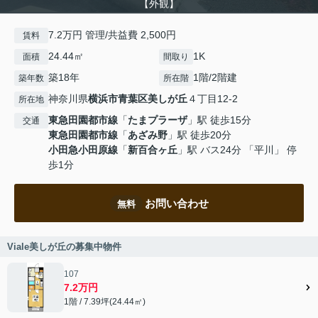
【外観】
7.2万円 管理/共益費 2,500円
賃料
24.44㎡
1K
面積
間取り
築18年
1階/2階建
築年数
所在階
神奈川県
横浜市青葉区
美しが丘
４丁目12-2
所在地
東急田園都市線
「
たまプラーザ
」駅 徒歩15分
交通
東急田園都市線
「
あざみ野
」駅 徒歩20分
小田急小田原線
「
新百合ヶ丘
」駅 バス24分 「平川」 停
歩1分
お問い合わせ
無料
Viale美しが丘の募集中物件
107
7.2万円
1階 / 7.39坪(24.44㎡)