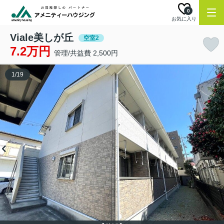
0
お気に入り
Viale美しが丘
空室2
7.2万円
管理/共益費 2,500円
1
/
19