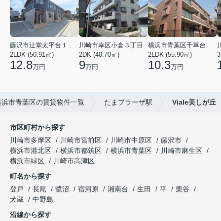
藤沢市辻堂太平台１丁目
川崎市幸区小倉３丁目
横浜市青葉区千草台
2LDK (50.91㎡)
2DK (40.70㎡)
2LDK (55.90㎡)
3
12.8
9
10.3
万円
万円
万円
横浜市青葉区の賃貸物件一覧
たまプラーザ駅
Viale美しが丘
市区町村から探す
川崎市多摩区
川崎市宮前区
川崎市中原区
藤沢市
横浜市港北区
横浜市都筑区
横浜市青葉区
川崎市麻生区
横浜市緑区
川崎市高津区
町名から探す
登戸
長尾
鷺沼
宿河原
湘南台
生田
平
栗谷
犬蔵
中野島
沿線から探す