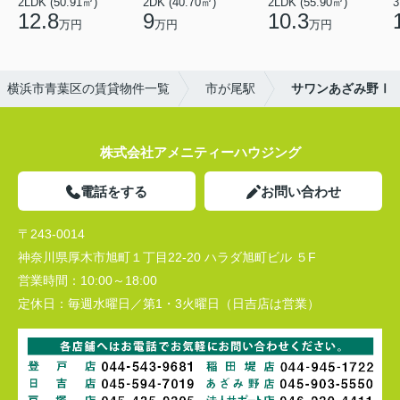
2LDK (50.91㎡)
2DK (40.70㎡)
2LDK (55.90㎡)
3
12.8
9
10.3
万円
万円
万円
横浜市青葉区の賃貸物件一覧
市が尾駅
サワンあざみ野Ⅰ
株式会社アメニティーハウジング
電話をする
お問い合わせ
〒243-0014
神奈川県厚木市旭町１丁目22-20 ハラダ旭町ビル ５F
営業時間：
10:00～18:00
定休日：
毎週水曜日／第1・3火曜日（日吉店は営業）