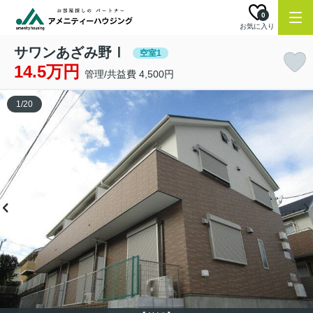
0
お気に入り
サワンあざみ野Ⅰ
空室1
14.5万円
管理/共益費 4,500円
1
/
20