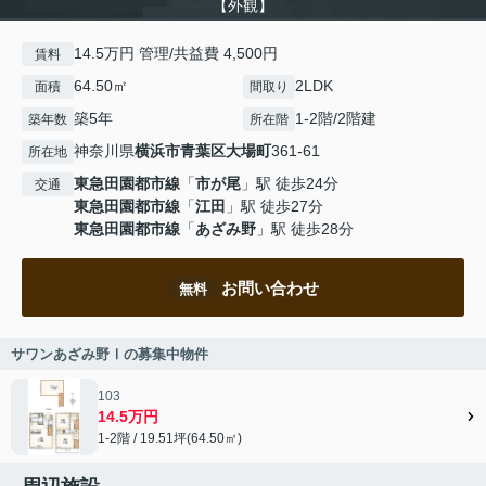
【外観】
14.5万円 管理/共益費 4,500円
賃料
64.50㎡
2LDK
面積
間取り
築5年
1-2階/2階建
築年数
所在階
神奈川県
横浜市青葉区
大場町
361-61
所在地
東急田園都市線
「
市が尾
」駅 徒歩24分
交通
東急田園都市線
「
江田
」駅 徒歩27分
東急田園都市線
「
あざみ野
」駅 徒歩28分
お問い合わせ
無料
サワンあざみ野Ⅰの募集中物件
103
14.5万円
1-2階 / 19.51坪(64.50㎡)