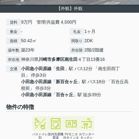
【外観】外観
9万円 管理/共益費 4,500円
賃料
-
1ヶ月
敷金
礼金
50.42㎡
2DK
面積
間取り
築23年
2階/2階建
築年数
所在階
神奈川県
川崎市多摩区
南生田
４丁目13番16
所在地
小田急小田原線
「
生田
」駅 バス12分 「南生田四丁
交通
目」 停歩3分
小田急小田原線
「
新百合ヶ丘
」駅 バス18分 「百合丘高
校前」 停歩3分
小田急小田原線
「
百合ヶ丘
」駅 徒歩39分
物件の特徴
バストイレ
室内洗濯機
TVモニタ
カウンター
別
置場
付きインタ
キッチン