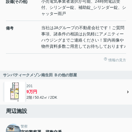
小売電気事業者選択が可能、24時間電話受
設備(その他)
付、シリンダー錠、補助錠_シリンダー錠、シ
ャッター雨戸
当社はJAグループの不動産会社です！ご質問
備考
事項、諸条件の相談はお気軽にアメニティー
ハウジングまでご連絡ください！室内画像や
物件資料多数ご用意してお待ちしております♪
情報の見方
サンパティークメゾン南生田 Ｂの他の部屋
201
9万円
2階 / 50.42㎡ / 2DK
周辺施設
警察
宮前警察署 蔵敷交番