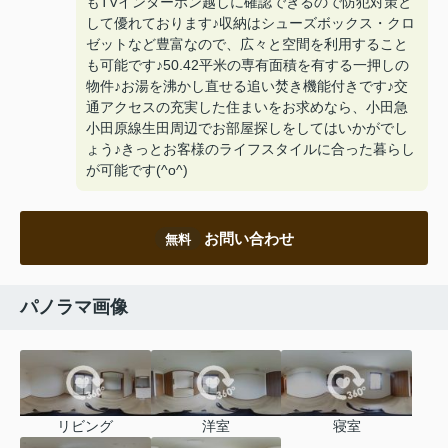
もTVインターホン越しに確認できるので防犯対策と
して優れております♪収納はシューズボックス・クロ
ゼットなど豊富なので、広々と空間を利用すること
も可能です♪50.42平米の専有面積を有する一押しの
物件♪お湯を沸かし直せる追い焚き機能付きです♪交
通アクセスの充実した住まいをお求めなら、小田急
小田原線生田周辺でお部屋探しをしてはいかがでし
ょう♪きっとお客様のライフスタイルに合った暮らし
が可能です(^o^)
お問い合わせ
無料
パノラマ画像
リビング
洋室
寝室