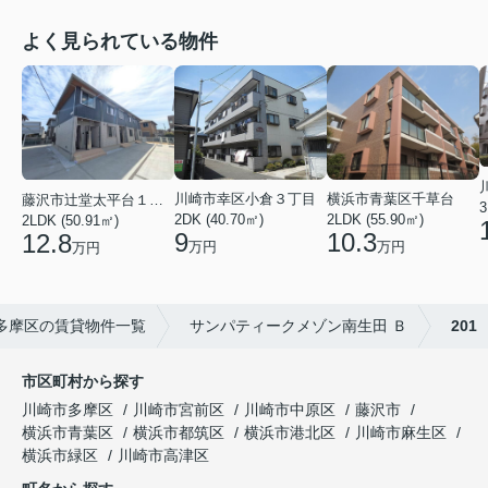
よく見られている物件
川崎市幸区小倉３丁目
横浜市青葉区千草台
藤沢市辻堂太平台１丁目
3
2DK (40.70㎡)
2LDK (55.90㎡)
2LDK (50.91㎡)
9
10.3
12.8
万円
万円
万円
多摩区の賃貸物件一覧
サンパティークメゾン南生田 Ｂ
201
市区町村から探す
川崎市多摩区
川崎市宮前区
川崎市中原区
藤沢市
横浜市青葉区
横浜市都筑区
横浜市港北区
川崎市麻生区
横浜市緑区
川崎市高津区