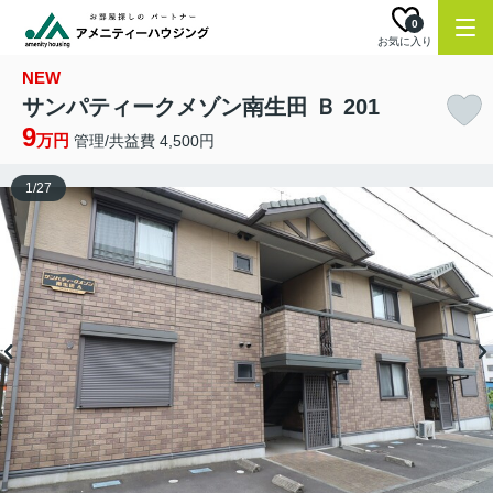
0
お気に入り
NEW
サンパティークメゾン南生田 Ｂ 201
9
万円
管理/共益費 4,500円
1
/
27