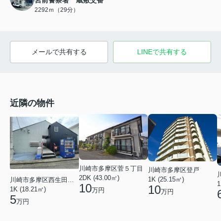
2292ｍ（29分）
メールで共有する
LINEで共有する
近隣の物件
川崎市多摩区菅５丁目
川崎市多摩区登戸
2DK (43.00㎡)
1K (25.15㎡)
川崎市多摩区西生田４丁目
1
10
10
1K (18.21㎡)
万円
万円
5
万円