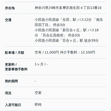
神奈川県
川崎市多摩区
南生田
４丁目13番16
所在地
小田急小田原線
「
生田
」駅 バス12分 「南生
交通
田四丁目」 停歩3分
小田急小田原線
「
新百合ヶ丘
」駅 バス18
分 「百合丘高校前」 停歩3分
小田急小田原線
「
百合ヶ丘
」駅 徒歩39分
空有 / 11,000円 仲介手数料：12,100円
駐車場 / 月額
1ヶ月 / -
更新料 /
更新事務手数料
-
契約期間
空家
現況
即時
入居可能日