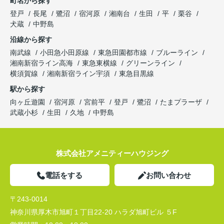
町名から探す
登戸
長尾
鷺沼
宿河原
湘南台
生田
平
栗谷
犬蔵
中野島
沿線から探す
南武線
小田急小田原線
東急田園都市線
ブルーライン
湘南新宿ライン高海
東急東横線
グリーンライン
横須賀線
湘南新宿ライン宇須
東急目黒線
駅から探す
向ヶ丘遊園
宿河原
宮前平
登戸
鷺沼
たまプラーザ
武蔵小杉
生田
久地
中野島
株式会社アメニティーハウジング
電話をする
お問い合わせ
〒243-0014
神奈川県厚木市旭町１丁目22-20 ハラダ旭町ビル ５F