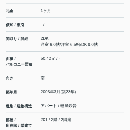
1ヶ月
礼金
- / -
償却 / 敷引
2DK
間取り / 詳細
洋室 6.0帖
/
洋室 6.5帖
/
DK 9.0帖
50.42㎡ / -
面積 /
バルコニー面積
南
向き
2003年3月(築23年)
築年月
アパート / 軽量鉄骨
種別 / 建物構造
201 / 2階 / 2階建
部屋 /
所在階 / 階建て