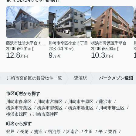
藤沢市辻堂太平台１丁目
川崎市幸区小倉３丁目
横浜市青葉区千草台
2LDK (50.91㎡)
2DK (40.70㎡)
2LDK (55.90㎡)
3
12.8
9
10.3
万円
万円
万円
川崎市宮前区の賃貸物件一覧
鷺沼駅
パークメゾン鷺沼
市区町村から探す
川崎市多摩区
川崎市宮前区
川崎市中原区
藤沢市
横浜市青葉区
横浜市都筑区
横浜市港北区
川崎市麻生区
横浜市緑区
川崎市高津区
町名から探す
登戸
長尾
鷺沼
宿河原
湘南台
生田
平
栗谷