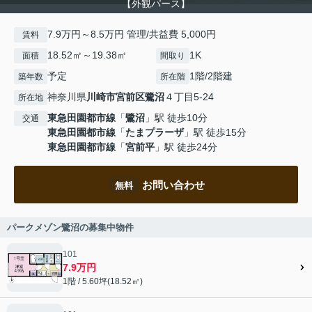
【外観パース】
7.9万円～8.5万円 管理/共益費 5,000円
賃料
18.52㎡～19.38㎡
1K
面積
間取り
予定
1階/2階建
築年数
所在階
神奈川県
川崎市宮前区
鷺沼
４丁目5-24
所在地
東急田園都市線
「
鷺沼
」駅 徒歩10分
交通
東急田園都市線
「
たまプラーザ
」駅 徒歩15分
東急田園都市線
「
宮前平
」駅 徒歩24分
お問い合わせ
無料
パークメゾン鷺沼の募集中物件
101
7.9万円
1階 / 5.60坪(18.52㎡)