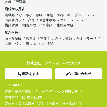
犬蔵
中野島
沿線から探す
南武線
小田急小田原線
東急田園都市線
ブルーライン
湘南新宿ライン高海
東急東横線
グリーンライン
横須賀線
湘南新宿ライン宇須
東急目黒線
駅から探す
向ヶ丘遊園
宿河原
宮前平
登戸
鷺沼
たまプラーザ
武蔵小杉
生田
久地
中野島
株式会社アメニティーハウジング
電話をする
お問い合わせ
〒243-0014
神奈川県厚木市旭町１丁目22-20 ハラダ旭町ビル ５F
営業時間：
10:00～18:00
定休日：
毎週水曜日／第1・3火曜日（日吉店は営業）