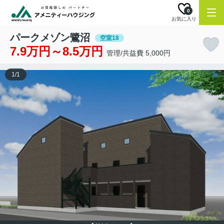
0
お気に入り
パークメゾン鷺沼
空室18
7.9万円～8.5万円
管理/共益費 5,000円
1
/
1