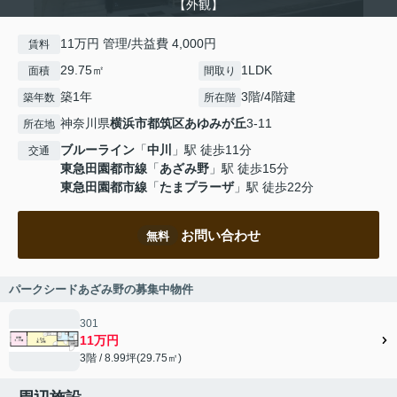
【外観】
11万円 管理/共益費 4,000円
賃料
29.75㎡
1LDK
面積
間取り
築1年
3階/4階建
築年数
所在階
神奈川県
横浜市都筑区
あゆみが丘
3-11
所在地
ブルーライン
「
中川
」駅 徒歩11分
交通
東急田園都市線
「
あざみ野
」駅 徒歩15分
東急田園都市線
「
たまプラーザ
」駅 徒歩22分
お問い合わせ
無料
パークシードあざみ野の募集中物件
301
11万円
3階 / 8.99坪(29.75㎡)