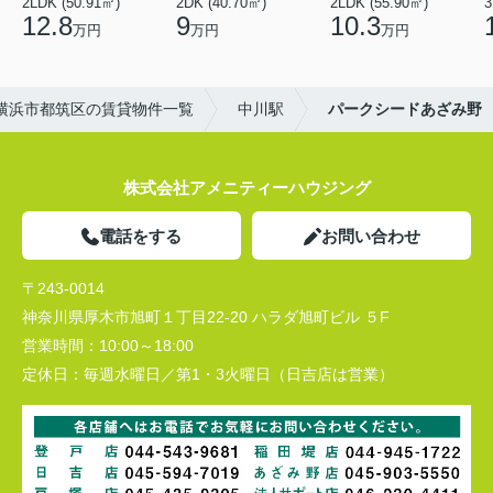
2LDK (50.91㎡)
2DK (40.70㎡)
2LDK (55.90㎡)
3
12.8
9
10.3
万円
万円
万円
横浜市都筑区の賃貸物件一覧
中川駅
パークシードあざみ野
株式会社アメニティーハウジング
電話をする
お問い合わせ
〒243-0014
神奈川県厚木市旭町１丁目22-20 ハラダ旭町ビル ５F
営業時間：
10:00～18:00
定休日：
毎週水曜日／第1・3火曜日（日吉店は営業）