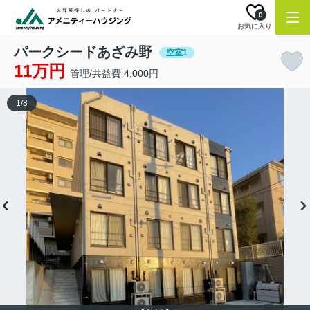
0
お気に入り
パークシードあざみ野
空室1
11万円
管理/共益費 4,000円
1
/
8