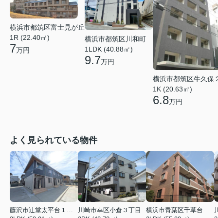
横浜市都筑区富士見が丘
1R (22.40㎡)
横浜市都筑区川和町
7
1LDK (40.88㎡)
万円
9.7
万円
横浜市都筑区牛久保
1K (20.63㎡)
6.8
万円
よく見られている物件
藤沢市辻堂太平台１丁目
川崎市幸区小倉３丁目
横浜市青葉区千草台