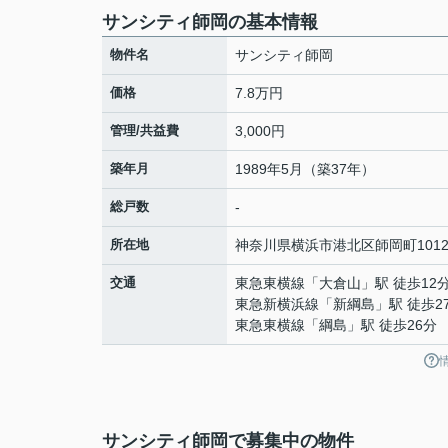
サンシティ師岡の基本情報
物件名
サンシティ師岡
価格
7.8万円
管理/共益費
3,000円
築年月
1989年5月（築37年）
総戸数
-
所在地
神奈川県
横浜市港北区
師岡町
101
交通
東急東横線
「
大倉山
」駅 徒歩12
東急新横浜線
「
新綱島
」駅 徒歩2
東急東横線
「
綱島
」駅 徒歩26分
サンシティ師岡で募集中の物件