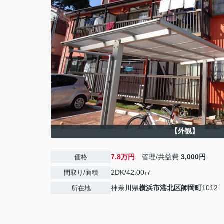
【外観】
7.8万円
管理/共益費
3,000円
価格
2DK/42.00㎡
間取り/面積
神奈川県
横浜市港北区
師岡町
1012
所在地