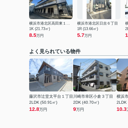
横浜市港北区高田東１丁目
横浜市港北区日吉６丁目
1K (21.73㎡)
1R (13.66㎡)
2
8.5
5.7
1
万円
万円
よく見られている物件
藤沢市辻堂太平台１丁目
川崎市幸区小倉３丁目
横浜
2LDK (50.91㎡)
2DK (40.70㎡)
2LDK 
12.8
9
10.3
万円
万円