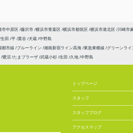
崎市中原区
藤沢市
横浜市青葉区
横浜市都筑区
横浜市港北区
川崎市
生田
平
栗谷
犬蔵
中野島
園都市線
ブルーライン
湘南新宿ライン高海
東急東横線
グリーンライ
鷺沼
たまプラーザ
武蔵小杉
生田
久地
中野島
トップページ
スタッフ
スタッフブログ
アクセスマップ