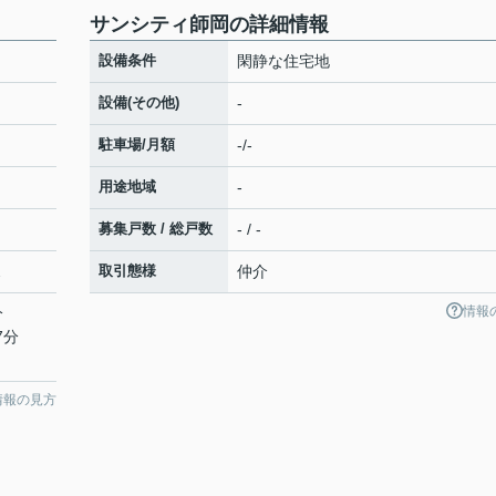
サンシティ師岡の詳細情報
設備条件
閑静な住宅地
設備(その他)
-
駐車場/月額
-/-
用途地域
-
募集戸数 / 総戸数
- / -
2
取引態様
仲介
情報
分
7分
情報の見方