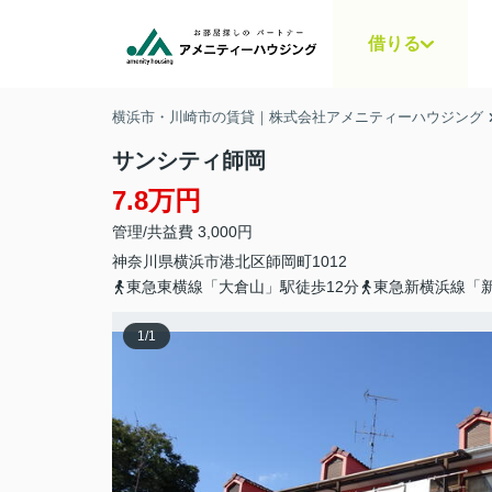
借りる
横浜市・川崎市の賃貸｜株式会社アメニティーハウジング
サンシティ師岡
7.8万円
管理/共益費 3,000円
神奈川県
横浜市港北区
師岡町
1012
東急東横線「大倉山」駅徒歩12分
東急新横浜線「新
1
/
1