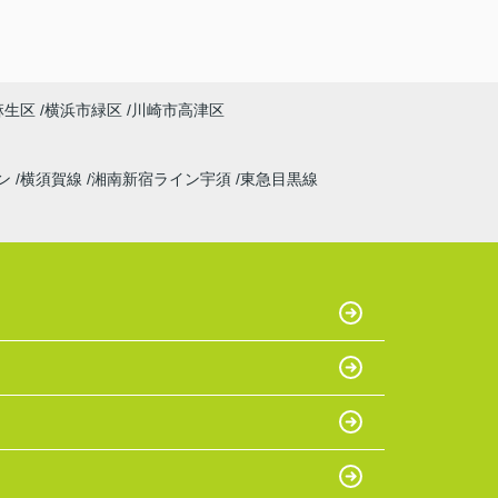
麻生区
横浜市緑区
川崎市高津区
ン
横須賀線
湘南新宿ライン宇須
東急目黒線