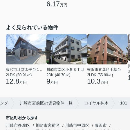
6.17
万円
よく見られている物件
川崎市幸区小倉３丁目
横浜市青葉区千草台
藤沢市辻堂太平台１丁目
3
2DK (40.70㎡)
2LDK (55.90㎡)
2LDK (50.91㎡)
9
10.3
12.8
万円
万円
万円
ング
川崎市宮前区の賃貸物件一覧
ロイヤル神木
101
市区町村から探す
川崎市多摩区
川崎市宮前区
川崎市中原区
藤沢市