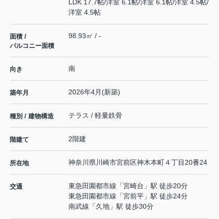
LDK 17.7帖
/
洋室 6.1帖
/
洋室 6.1帖
/
洋室 4.5帖
/
洋室 4.5帖
98.93㎡ / -
面積 /
バルコニー面積
南
向き
2026年4月(新築)
築年月
テラス / 軽量鉄骨
種別 / 建物構造
2階建
階建て
神奈川県
川崎市宮前区
神木本町
４丁目20番24
所在地
東急田園都市線
「
宮崎台
」駅 徒歩20分
交通
東急田園都市線
「
宮前平
」駅 徒歩24分
南武線
「
久地
」駅 徒歩30分