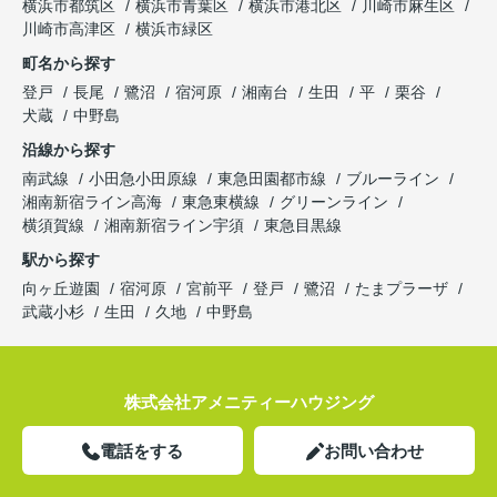
横浜市都筑区
横浜市青葉区
横浜市港北区
川崎市麻生区
川崎市高津区
横浜市緑区
町名から探す
登戸
長尾
鷺沼
宿河原
湘南台
生田
平
栗谷
犬蔵
中野島
沿線から探す
南武線
小田急小田原線
東急田園都市線
ブルーライン
湘南新宿ライン高海
東急東横線
グリーンライン
横須賀線
湘南新宿ライン宇須
東急目黒線
駅から探す
向ヶ丘遊園
宿河原
宮前平
登戸
鷺沼
たまプラーザ
武蔵小杉
生田
久地
中野島
株式会社アメニティーハウジング
電話をする
お問い合わせ