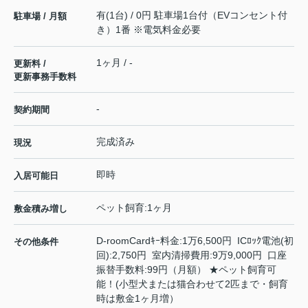
有(1台) / 0円 駐車場1台付（EVコンセント付
駐車場 / 月額
き）1番 ※電気料金必要
1ヶ月 / -
更新料 /
更新事務手数料
-
契約期間
完成済み
現況
即時
入居可能日
ペット飼育:1ヶ月
敷金積み増し
D-roomCardｷｰ料金:1万6,500円 ICﾛｯｸ電池(初
その他条件
回):2,750円 室内清掃費用:9万9,000円 口座
振替手数料:99円（月額） ★ペット飼育可
能！(小型犬または猫合わせて2匹まで・飼育
時は敷金1ヶ月増）