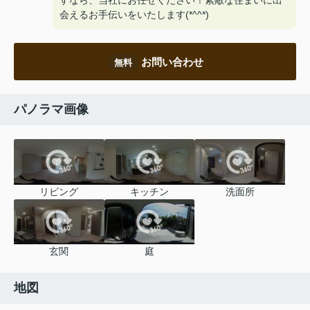
すなら、当社にお任せください！素敵な住まいに出
会えるお手伝いをいたします(*^^*)
お問い合わせ
無料
パノラマ画像
リビング
キッチン
洗面所
玄関
庭
地図