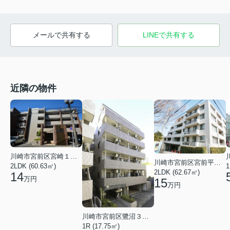
メールで共有する
LINEで共有する
近隣の物件
川崎市宮前区宮崎１丁目
川崎市宮前区宮前平２丁目
1
2LDK (60.63㎡)
2LDK (62.67㎡)
14
万円
15
万円
川崎市宮前区鷺沼３丁目
1R (17.75㎡)