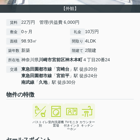
【外観】
22万円 管理/共益費 6,000円
賃料
0ヶ月
10万円
敷金
礼金
98.93㎡
4LDK
面積
間取り
新築
2階建
築年数
階建て
神奈川県
川崎市宮前区
神木本町
４丁目20番24
所在地
東急田園都市線
「
宮崎台
」駅 徒歩20分
交通
東急田園都市線
「
宮前平
」駅 徒歩24分
南武線
「
久地
」駅 徒歩30分
物件の特徴
バストイレ
室内洗濯機
TVモニタ
カウンター
別
置場
付きインタ
キッチン
ーホン
セールスポイント