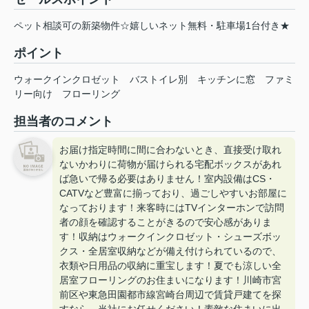
ペット相談可の新築物件☆嬉しいネット無料・駐車場1台付き★
ポイント
ウォークインクロゼット
バストイレ別
キッチンに窓
ファミ
リー向け
フローリング
担当者のコメント
お届け指定時間に間に合わないとき、直接受け取れ
ないかわりに荷物が届けられる宅配ボックスがあれ
ば急いで帰る必要はありません！室内設備はCS・
CATVなど豊富に揃っており、過ごしやすいお部屋に
なっております！来客時にはTVインターホンで訪問
者の顔を確認することがきるので安心感がありま
す！収納はウォークインクロゼット・シューズボッ
クス・全居室収納などが備え付けられているので、
衣類や日用品の収納に重宝します！夏でも涼しい全
居室フローリングのお住まいになります！川崎市宮
前区や東急田園都市線宮崎台周辺で賃貸戸建てを探