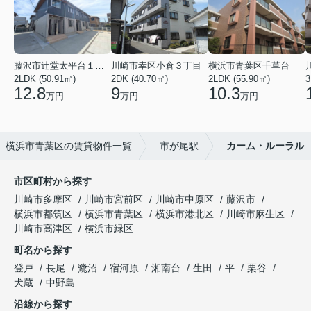
藤沢市辻堂太平台１丁目
川崎市幸区小倉３丁目
横浜市青葉区千草台
2LDK (50.91㎡)
2DK (40.70㎡)
2LDK (55.90㎡)
3
12.8
9
10.3
万円
万円
万円
横浜市青葉区の賃貸物件一覧
市が尾駅
カーム・ルーラル
市区町村から探す
川崎市多摩区
川崎市宮前区
川崎市中原区
藤沢市
横浜市都筑区
横浜市青葉区
横浜市港北区
川崎市麻生区
川崎市高津区
横浜市緑区
町名から探す
登戸
長尾
鷺沼
宿河原
湘南台
生田
平
栗谷
犬蔵
中野島
沿線から探す