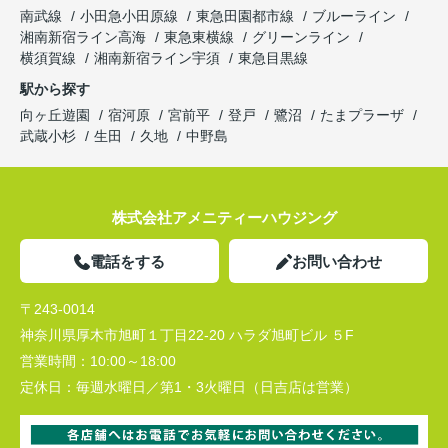
南武線
小田急小田原線
東急田園都市線
ブルーライン
湘南新宿ライン高海
東急東横線
グリーンライン
横須賀線
湘南新宿ライン宇須
東急目黒線
駅から探す
向ヶ丘遊園
宿河原
宮前平
登戸
鷺沼
たまプラーザ
武蔵小杉
生田
久地
中野島
株式会社アメニティーハウジング
電話をする
お問い合わせ
〒243-0014
神奈川県厚木市旭町１丁目22-20 ハラダ旭町ビル ５F
営業時間：
10:00～18:00
定休日：
毎週水曜日／第1・3火曜日（日吉店は営業）