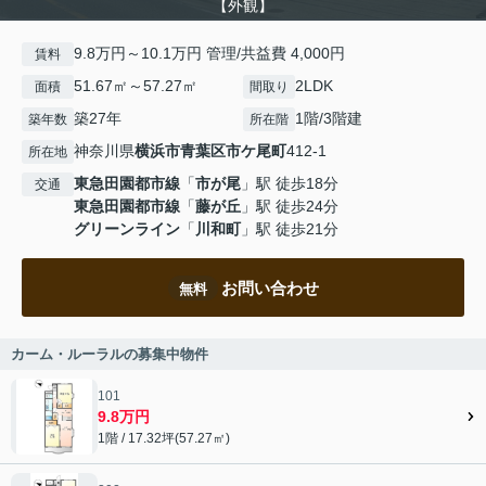
【外観】
9.8万円～10.1万円 管理/共益費 4,000円
賃料
51.67㎡～57.27㎡
2LDK
面積
間取り
築27年
1階/3階建
築年数
所在階
神奈川県
横浜市青葉区
市ケ尾町
412-1
所在地
東急田園都市線
「
市が尾
」駅 徒歩18分
交通
東急田園都市線
「
藤が丘
」駅 徒歩24分
グリーンライン
「
川和町
」駅 徒歩21分
お問い合わせ
無料
カーム・ルーラルの募集中物件
101
9.8万円
1階 / 17.32坪(57.27㎡)