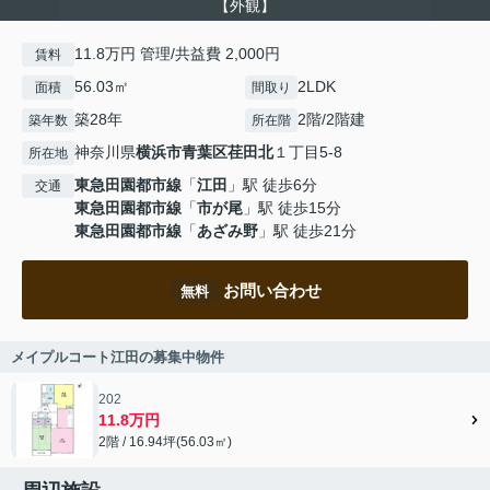
【外観】
11.8万円 管理/共益費 2,000円
賃料
56.03㎡
2LDK
面積
間取り
築28年
2階/2階建
築年数
所在階
神奈川県
横浜市青葉区
荏田北
１丁目5-8
所在地
東急田園都市線
「
江田
」駅 徒歩6分
交通
東急田園都市線
「
市が尾
」駅 徒歩15分
東急田園都市線
「
あざみ野
」駅 徒歩21分
お問い合わせ
無料
メイプルコート江田の募集中物件
202
11.8万円
2階 / 16.94坪(56.03㎡)