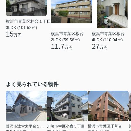
横浜市青葉区桂台１丁目
3LDK (101.52㎡)
15
横浜市青葉区桜台
横浜市青葉区桜台
万円
2LDK (59.56㎡)
4LDK (110.04㎡)
11.7
27
万円
万円
よく見られている物件
藤沢市辻堂太平台１丁目
川崎市幸区小倉３丁目
横浜市青葉区千草台