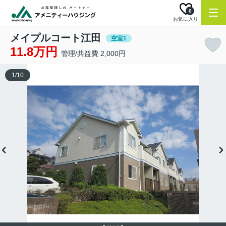
0
お気に入り
メイプルコート江田
空室1
11.8万円
管理/共益費 2,000円
1
/
10