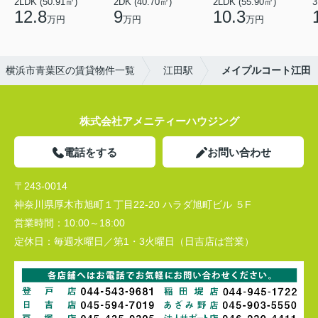
2LDK (50.91㎡)
2DK (40.70㎡)
2LDK (55.90㎡)
3
12.8
9
10.3
万円
万円
万円
横浜市青葉区の賃貸物件一覧
江田駅
メイプルコート江田
株式会社アメニティーハウジング
電話をする
お問い合わせ
〒243-0014
神奈川県厚木市旭町１丁目22-20 ハラダ旭町ビル ５F
営業時間：
10:00～18:00
定休日：
毎週水曜日／第1・3火曜日（日吉店は営業）