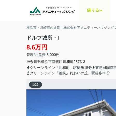
借りる
横浜市・川崎市の賃貸｜株式会社アメニティーハウジング
ドルフ城所・I
8.6万円
管理/共益費 6,000円
神奈川県
横浜市都筑区
川和町
2573-3
グリーンライン「川和町」駅徒歩15分
東急田園都市
グリーンライン「都筑ふれあいの丘」駅徒歩30分
1
/
26