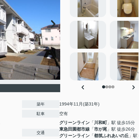
1994年11月(築31年)
築年
空有
駐車
グリーンライン
「
川和町
」駅 徒歩15分
3
東急田園都市線
「
市が尾
」駅 徒歩26分
交通
グリーンライン
「
都筑ふれあいの丘
」駅