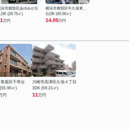
横浜市都筑区あゆみが丘
横浜市都筑区牛久保東２丁目
LDK (29.75㎡)
1LDK (40.00㎡)
1
14.05
万円
万円
市青葉区千草台
川崎市高津区久地４丁目
(55.90㎡)
3DK (59.21㎡)
11
万円
万円