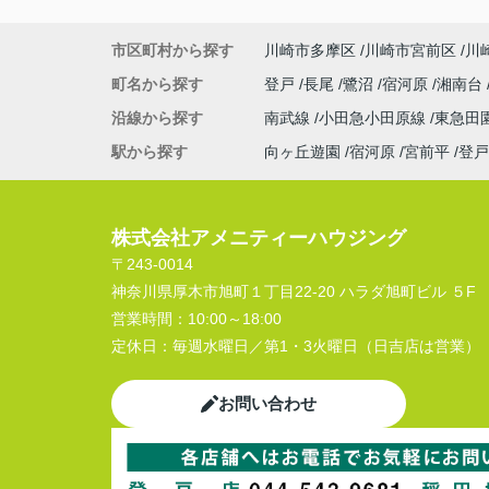
市区町村から探す
川崎市多摩区
川崎市宮前区
川
町名から探す
登戸
長尾
鷺沼
宿河原
湘南台
沿線から探す
南武線
小田急小田原線
東急田
駅から探す
向ヶ丘遊園
宿河原
宮前平
登戸
株式会社アメニティーハウジング
〒243-0014
神奈川県厚木市旭町１丁目22-20 ハラダ旭町ビル ５F
営業時間：
10:00～18:00
定休日：
毎週水曜日／第1・3火曜日（日吉店は営業）
お問い合わせ