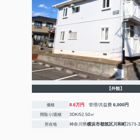
【外観】
8.6万円
管理/共益費
6,000円
価格
3DK/52.50㎡
間取り/面積
神奈川県
横浜市都筑区
川和町
2573-
所在地