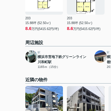
203
203
15.88坪 (52.50㎡)
15.88坪 (52.50㎡)
8.6
8.6
万円(5415.62円/坪)
万円(5415.62円/坪)
周辺施設
駅
駅
横浜市営地下鉄グリーンライン
横
川和町駅
都
1165ｍ（15分）
2
近隣の物件