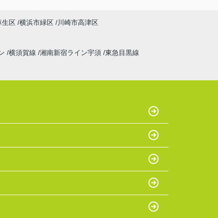
麻生区
横浜市緑区
川崎市高津区
ン
横須賀線
湘南新宿ライン宇須
東急目黒線