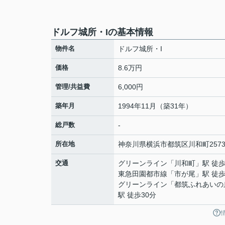
ドルフ城所・Iの基本情報
物件名
ドルフ城所・I
価格
8.6万円
管理/共益費
6,000円
築年月
1994年11月（築31年）
総戸数
-
所在地
神奈川県
横浜市都筑区
川和町
2573
交通
グリーンライン
「
川和町
」駅 徒歩
東急田園都市線
「
市が尾
」駅 徒歩
グリーンライン
「
都筑ふれあいの
駅 徒歩30分