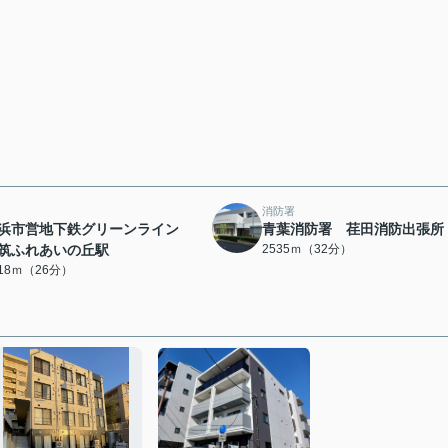
消防署
浜市営地下鉄グリーンライン
青葉消防署 荏田消防出張所
筑ふれあいの丘駅
2535ｍ（32分）
018ｍ（26分）