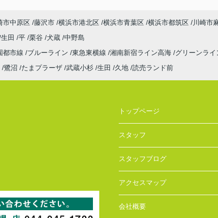
崎市中原区
藤沢市
横浜市港北区
横浜市青葉区
横浜市都筑区
川崎市
生田
平
栗谷
犬蔵
中野島
園都市線
ブルーライン
東急東横線
湘南新宿ライン高海
グリーンライ
鷺沼
たまプラーザ
武蔵小杉
生田
久地
読売ランド前
トップページ
スタッフ
スタッフブログ
アクセスマップ
会社概要