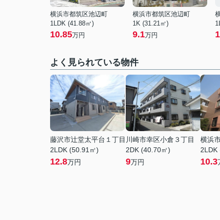
横浜市都筑区池辺町
横浜市都筑区池辺町
1LDK (41.88㎡)
1K (31.21㎡)
1
10.85
9.1
1
万円
万円
よく見られている物件
藤沢市辻堂太平台１丁目
川崎市幸区小倉３丁目
横浜
2LDK (50.91㎡)
2DK (40.70㎡)
2LDK 
12.8
9
10.3
万円
万円