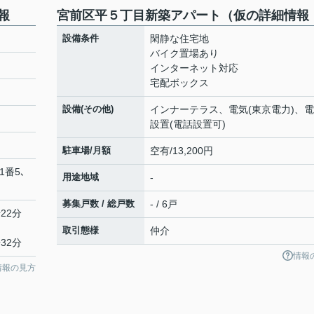
報
宮前区平５丁目新築アパート（仮の詳細情報
設備条件
閑静な住宅地
バイク置場あり
インターネット対応
宅配ボックス
設備(その他)
インナーテラス、電気(東京電力)、
設置(電話設置可)
駐車場/月額
空有/13,200円
1番5､
用途地域
-
募集戸数 / 総戸数
- / 6戸
22分
取引態様
仲介
32分
情報
情報の見方