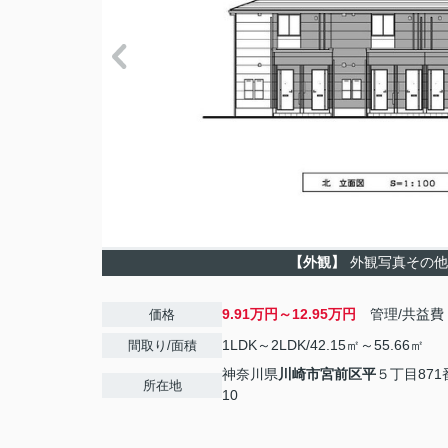
【外観】
外観写真その他
9.91万円～12.95万円
管理/共益費
価格
1LDK～2LDK/42.15㎡～55.66㎡
間取り/面積
神奈川県
川崎市宮前区
平
５丁目871番
所在地
10