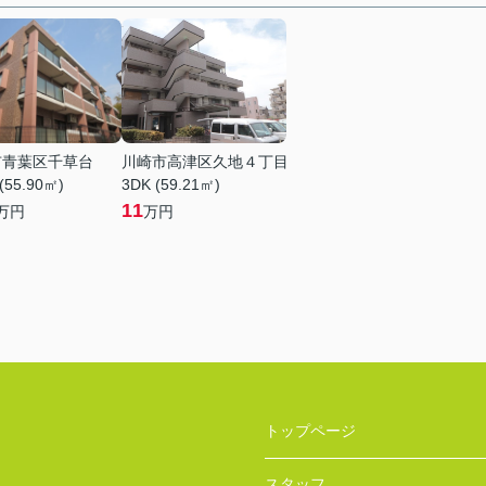
市青葉区千草台
川崎市高津区久地４丁目
(55.90㎡)
3DK (59.21㎡)
11
万円
万円
トップページ
スタッフ