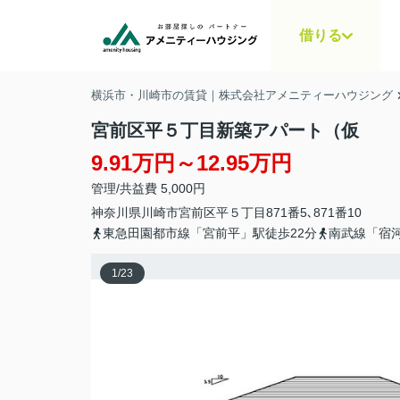
借りる
横浜市・川崎市の賃貸｜株式会社アメニティーハウジング
宮前区平５丁目新築アパート（仮
9.91万円～12.95万円
管理/共益費 5,000円
神奈川県
川崎市宮前区
平
５丁目871番5､871番10
東急田園都市線「宮前平」駅徒歩22分
南武線「宿河
1
/
23