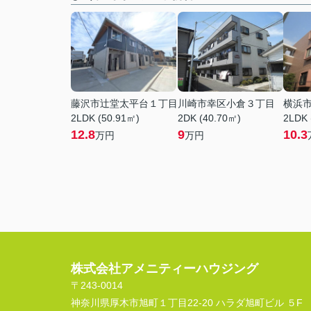
藤沢市辻堂太平台１丁目
川崎市幸区小倉３丁目
横浜
2LDK (50.91㎡)
2DK (40.70㎡)
2LDK 
12.8
9
10.3
万円
万円
株式会社アメニティーハウジング
〒243-0014
神奈川県厚木市旭町１丁目22-20 ハラダ旭町ビル ５F