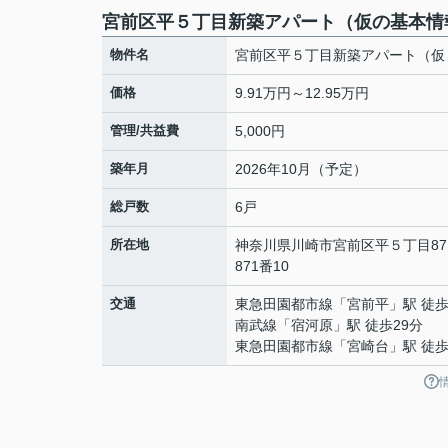
宮前区平５丁目新築アパート（仮の基本情
物件名
宮前区平５丁目新築アパート（仮
価格
9.91万円～12.95万円
管理/共益費
5,000円
築年月
2026年10月（予定）
総戸数
6戸
所在地
神奈川県
川崎市宮前区
平
５丁目87
871番10
交通
東急田園都市線
「
宮前平
」駅 徒歩
南武線
「
宿河原
」駅 徒歩29分
東急田園都市線
「
宮崎台
」駅 徒歩