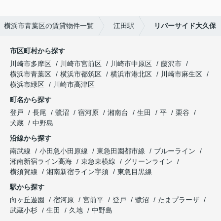
横浜市青葉区の賃貸物件一覧
江田駅
リバーサイド大久保
市区町村から探す
川崎市多摩区
川崎市宮前区
川崎市中原区
藤沢市
横浜市青葉区
横浜市都筑区
横浜市港北区
川崎市麻生区
横浜市緑区
川崎市高津区
町名から探す
登戸
長尾
鷺沼
宿河原
湘南台
生田
平
栗谷
犬蔵
中野島
沿線から探す
南武線
小田急小田原線
東急田園都市線
ブルーライン
湘南新宿ライン高海
東急東横線
グリーンライン
横須賀線
湘南新宿ライン宇須
東急目黒線
駅から探す
向ヶ丘遊園
宿河原
宮前平
登戸
鷺沼
たまプラーザ
武蔵小杉
生田
久地
中野島