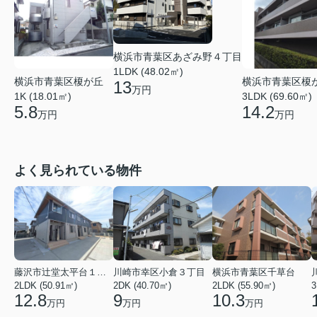
横浜市青葉区あざみ野４丁目
1LDK (48.02㎡)
横浜市青葉区榎が丘
横浜市青葉区榎
13
万円
1K (18.01㎡)
3LDK (69.60㎡)
5.8
14.2
万円
万円
よく見られている物件
藤沢市辻堂太平台１丁目
川崎市幸区小倉３丁目
横浜市青葉区千草台
2LDK (50.91㎡)
2DK (40.70㎡)
2LDK (55.90㎡)
3
12.8
9
10.3
万円
万円
万円