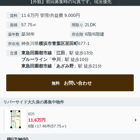
【外観】前回募集時の写真です。現況優先
11.6万円 管理/共益費 9,000円
賃料
57.75㎡
2LDK
面積
間取り
築38年
6階/6階建
築年数
所在階
神奈川県
横浜市青葉区
荏田町
677-1
所在地
東急田園都市線
「
江田
」駅 徒歩13分
交通
ブルーライン
「
中川
」駅 徒歩10分
東急田園都市線
「
あざみ野
」駅 徒歩21分
お問い合わせ
無料
リバーサイド大久保の募集中物件
605
11.6万円
6階 / 17.46坪(57.75㎡)