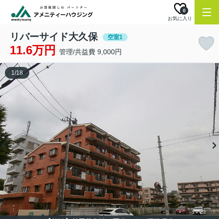
0
お気に入り
リバーサイド大久保
空室1
11.6万円
管理/共益費 9,000円
1
/
18