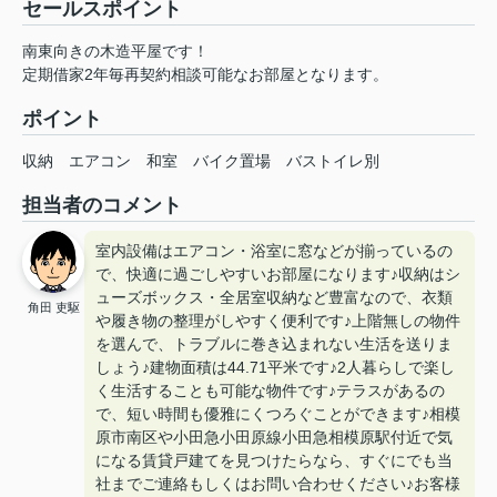
セールスポイント
南東向きの木造平屋です！
定期借家2年毎再契約相談可能なお部屋となります。
ポイント
収納
エアコン
和室
バイク置場
バストイレ別
担当者のコメント
室内設備はエアコン・浴室に窓などが揃っているの
で、快適に過ごしやすいお部屋になります♪収納はシ
ューズボックス・全居室収納など豊富なので、衣類
角田 吏駆
や履き物の整理がしやすく便利です♪上階無しの物件
を選んで、トラブルに巻き込まれない生活を送りま
しょう♪建物面積は44.71平米です♪2人暮らしで楽し
く生活することも可能な物件です♪テラスがあるの
で、短い時間も優雅にくつろぐことができます♪相模
原市南区や小田急小田原線小田急相模原駅付近で気
になる賃貸戸建てを見つけたらなら、すぐにでも当
社までご連絡もしくはお問い合わせください♪お客様