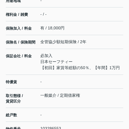
-
用途地域
- / -
権利金 / 雑費
有 / 18,000円
保険加入 / 料金
全管協少額短期保険 / 2年
保険名 / 保険期間
必加入
保証会社 / 料金
日本セーフティー
【初回】家賃等総額の50％、【年間】1万円
-
特優賃
一般媒介 / 定期借家権
取引態様 /
賃貸区分
-
総戸数
103286553
物件番号