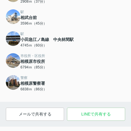
2908ｍ（37分）
駅
相武台前
3596ｍ（45分）
駅
小田急江ノ島線 中央林間駅
4745ｍ（60分）
市役所・区役所
相模原市役所
6794ｍ（85分）
警察
相模原警察署
6838ｍ（86分）
メールで共有する
LINEで共有する