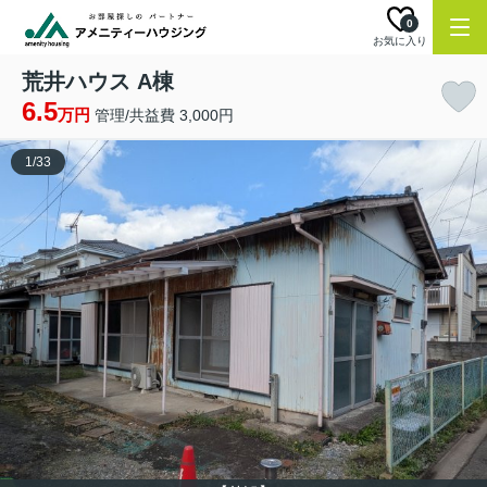
0
お気に入り
荒井ハウス A棟
6.5
万円
管理/共益費 3,000円
1
/
33