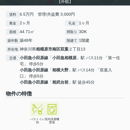
【外観】
6.5万円 管理/共益費 3,000円
賃料
2ヶ月
1ヶ月
敷金
礼金
44.71㎡
3DK
面積
間取り
築48年
1階建
築年数
階建て
神奈川県
相模原市南区
双葉
２丁目13
所在地
小田急小田原線
「
小田急相模原
」駅 バス11分 「第一住
交通
宅」 停歩5分
小田急小田原線
「
相模大野
」駅 バス14分 「双葉入
口」 停歩5分
小田急小田原線
「
相武台前
」駅 徒歩45分
物件の特徴
バストイレ
室内洗濯機
別
置場