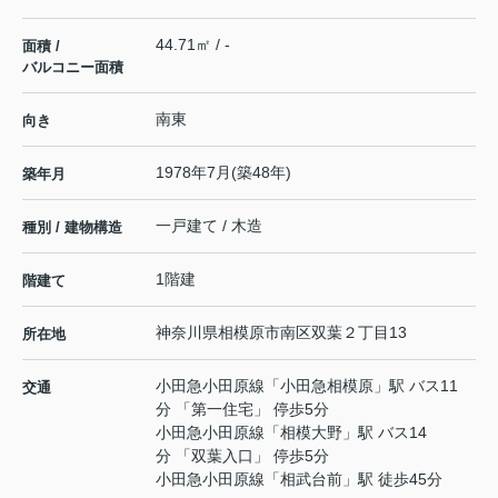
44.71㎡ / -
面積 /
バルコニー面積
南東
向き
1978年7月(築48年)
築年月
一戸建て / 木造
種別 / 建物構造
1階建
階建て
神奈川県
相模原市南区
双葉
２丁目13
所在地
小田急小田原線
「
小田急相模原
」駅 バス11
交通
分 「第一住宅」 停歩5分
小田急小田原線
「
相模大野
」駅 バス14
分 「双葉入口」 停歩5分
小田急小田原線
「
相武台前
」駅 徒歩45分