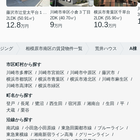
川崎市幸区小倉３丁目
横浜市青葉区千草台
藤沢市辻堂太平台１丁目
3
2DK (40.70㎡)
2LDK (55.90㎡)
2LDK (50.91㎡)
9
10.3
12.8
万円
万円
万円
ジング
相模原市南区の賃貸物件一覧
荒井ハウス
A棟
市区町村から探す
川崎市多摩区
川崎市宮前区
川崎市中原区
藤沢市
横浜市都筑区
横浜市青葉区
横浜市港北区
川崎市麻生区
川崎市高津区
横浜市緑区
町名から探す
登戸
長尾
鷺沼
西生田
宿河原
湘南台
生田
平
犬蔵
栗谷
沿線から探す
南武線
小田急小田原線
東急田園都市線
ブルーライン
東急東横線
湘南新宿ライン高海
グリーンライン