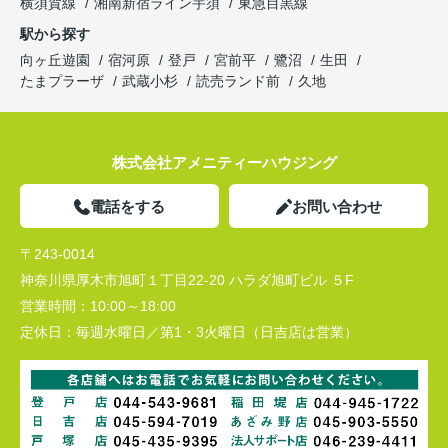
横須賀線
湘南新宿ライン宇須
東急目黒線
駅から探す
向ヶ丘遊園
宿河原
登戸
宮前平
鷺沼
生田
たまプラーザ
武蔵小杉
読売ランド前
久地
株式会社アメニティーハウジング
電話をする
お問い合わせ
〒243-0014
神奈川県厚木市旭町１丁目22-20 ハラダ旭町ビル ５F
営業時間：
10:00～18:00
定休日：
毎週水曜日／第1・3火曜日（日吉店は営業）