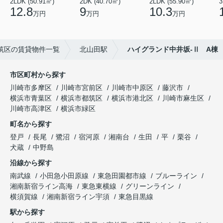
2LDK (50.91㎡)
2DK (40.70㎡)
2LDK (55.90㎡)
3
12.8
9
10.3
万円
万円
万円
筑区の賃貸物件一覧
北山田駅
ハイグランド中井坂-Ⅱ A棟
市区町村から探す
川崎市多摩区
川崎市宮前区
川崎市中原区
藤沢市
横浜市青葉区
横浜市都筑区
横浜市港北区
川崎市麻生区
川崎市高津区
横浜市緑区
町名から探す
登戸
長尾
鷺沼
宿河原
湘南台
生田
平
栗谷
犬蔵
中野島
沿線から探す
南武線
小田急小田原線
東急田園都市線
ブルーライン
湘南新宿ライン高海
東急東横線
グリーンライン
横須賀線
湘南新宿ライン宇須
東急目黒線
駅から探す