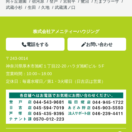
向ヶ丘遊園
宿河原
登戸
宮前平
鷺沼
たまプラーザ
武蔵小杉
生田
久地
武蔵溝ノ口
株式会社アメニティーハウジング
電話をする
お問い合わせ
〒243-0014
神奈川県厚木市旭町１丁目22-20 ハラダ旭町ビル ５F
営業時間：
10:00～18:00
定休日：
毎週水曜日／第1・3火曜日（日吉店は営業）