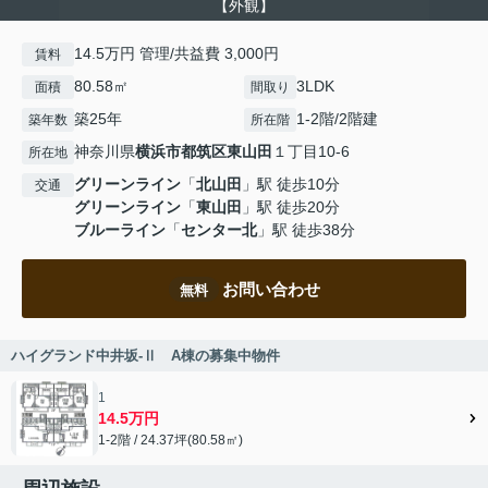
【外観】
14.5万円 管理/共益費 3,000円
賃料
80.58㎡
3LDK
面積
間取り
築25年
1-2階/2階建
築年数
所在階
神奈川県
横浜市都筑区
東山田
１丁目10-6
所在地
グリーンライン
「
北山田
」駅 徒歩10分
交通
グリーンライン
「
東山田
」駅 徒歩20分
ブルーライン
「
センター北
」駅 徒歩38分
お問い合わせ
無料
ハイグランド中井坂-Ⅱ A棟の募集中物件
1
14.5万円
1-2階 / 24.37坪(80.58㎡)