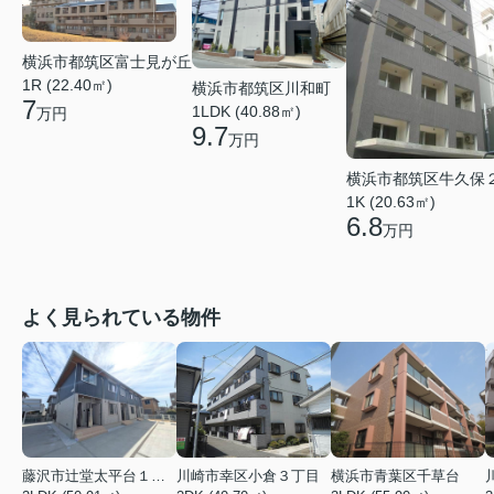
横浜市都筑区富士見が丘
1R (22.40㎡)
横浜市都筑区川和町
7
1LDK (40.88㎡)
万円
9.7
万円
横浜市都筑区牛久保
1K (20.63㎡)
6.8
万円
よく見られている物件
藤沢市辻堂太平台１丁目
川崎市幸区小倉３丁目
横浜市青葉区千草台